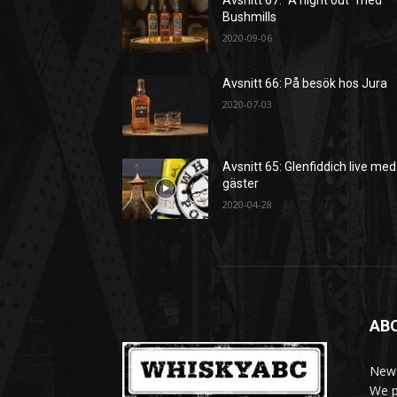
Bushmills
2020-09-06
Avsnitt 66: På besök hos Jura
2020-07-03
Avsnitt 65: Glenfiddich live med
gäster
2020-04-28
AB
News
We p