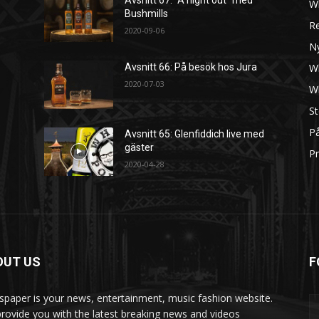
W
Bushmills
R
2020-09-06
N
W
Avsnitt 66: På besök hos Jura
2020-07-03
W
St
På
Avsnitt 65: Glenfiddich live med
gäster
Pr
2020-04-28
OUT US
F
paper is your news, entertainment, music fashion website.
rovide you with the latest breaking news and videos