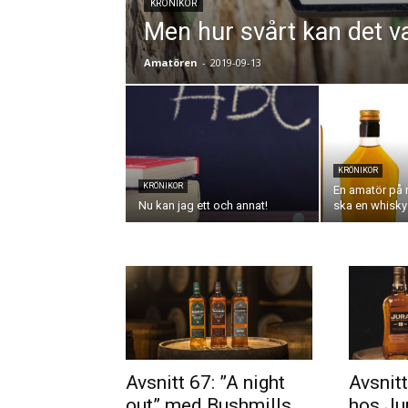
KRÖNIKOR
Men hur svårt kan det v
Amatören
-
2019-09-13
KRÖNIKOR
KRÖNIKOR
En amatör på 
Nu kan jag ett och annat!
ska en whisky
Avsnitt 67: ”A night
Avsnit
out” med Bushmills
hos Ju