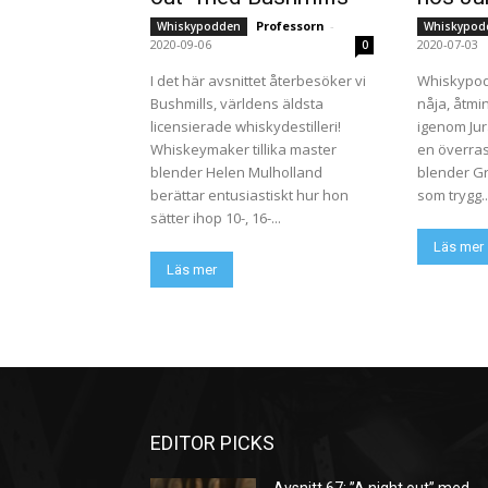
Professorn
-
Whiskypodden
Whiskypod
2020-09-06
2020-07-03
0
I det här avsnittet återbesöker vi
Whiskypod
Bushmills, världens äldsta
nåja, åtmin
licensierade whiskydestilleri!
igenom Ju
Whiskeymaker tillika master
en överras
blender Helen Mulholland
blender G
berättar entusiastiskt hur hon
som trygg..
sätter ihop 10-, 16-...
Läs mer
Läs mer
EDITOR PICKS
Avsnitt 67: ”A night out” med