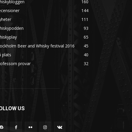
hiskybloggen
160
ecensioner
144
yheter
111
hiskypodden
93
hiskyplay
65
ockholm Beer and Whisky festival 2016
45
 plats
40
ofessorn provar
32
OLLOW US