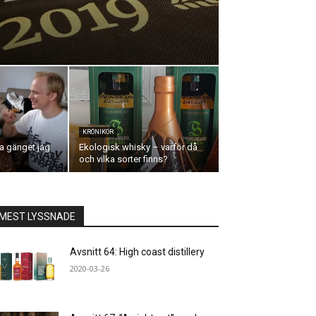
KRÖNIKOR
a gänget jag
Ekologisk whisky – varför då
och vilka sorter finns?
MEST LYSSNADE
Avsnitt 64: High coast distillery
2020-03-26