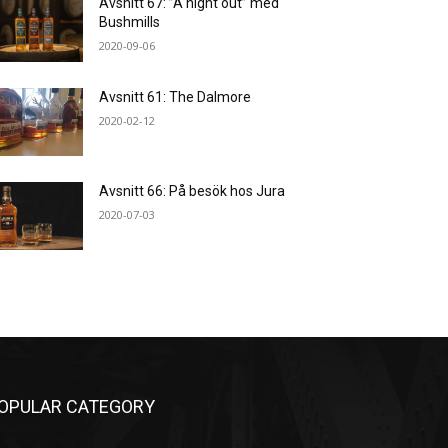
Avsnitt 67: ”A night out” med
Bushmills
2020-09-06
Avsnitt 61: The Dalmore
2020-02-12
Avsnitt 66: På besök hos Jura
2020-07-03
OPULAR CATEGORY