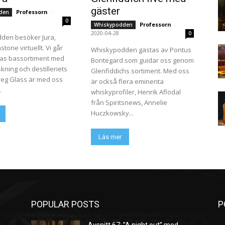
gäster
Professorn
-
den
0
Professorn
-
Whiskypodden
2020-04-28
0
den besöker Jura,
stone virtuellt. Vi går
Whiskypodden gästas av Pontus
ras bassortiment med
Bontegard som guidar oss genom
kning och destilleriets
Glenfiddichs sortiment. Med oss
reg Glass är med oss
är också flera eminenta
.
whiskyprofiler, Henrik Aflodal
från Spiritsnews, Annelie
Huczkowsky...
Läs mer
POPULAR POSTS
P
Avsnitt 67: ”A night out” med