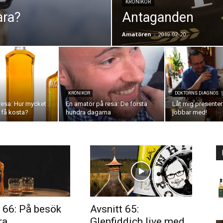
KRÖNIKOR
ara?
Antaganden
Amatören
-
2019-02-20
KRÖNIKOR
DOKTORNS DIAGNOS
resa: Hur mycket
En amatör på resa: De första
Låt mig presenter
 få kosta?
hundra dagarna
jobbar med!
t 66: På besök
Avsnitt 65:
ra
Glenfiddich live med