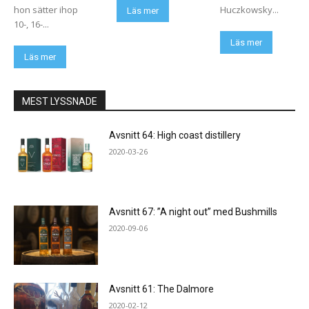
hon sätter ihop
Huczkowsky...
Läs mer
10-, 16-...
Läs mer
Läs mer
MEST LYSSNADE
Avsnitt 64: High coast distillery
2020-03-26
Avsnitt 67: ”A night out” med Bushmills
2020-09-06
Avsnitt 61: The Dalmore
2020-02-12