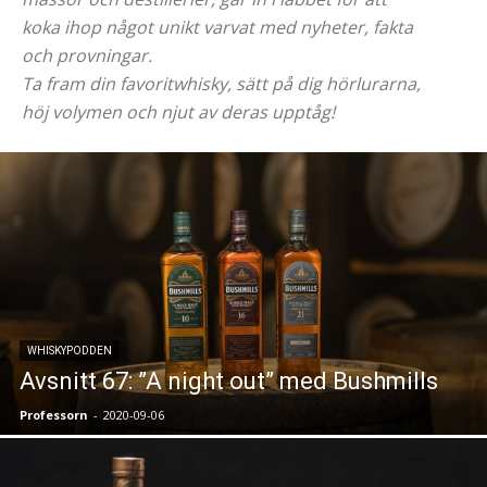
koka ihop något unikt varvat med nyheter, fakta
och provningar.
Ta fram din favoritwhisky, sätt på dig hörlurarna,
höj volymen och njut av deras upptåg!
WHISKYPODDEN
Avsnitt 67: ”A night out” med Bushmills
Professorn
-
2020-09-06