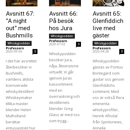
Avsnitt 67:
Avsnitt 66:
Avsnitt 65:
”A night
På besök
Glenfiddich
out” med
hos Jura
live med
Bushmills
gäster
Whiskypodden
Professorn
-
Whiskypodden
Whiskypodden
2020-07-03
0
Professorn
-
Professorn
-
2020-09-06
2020-04-28
0
0
Whiskypodden
besöker Jura,
I det här avsnittet
Whiskypodden
nåja, åtminstone
återbesöker vi
gästas av Pontus
virtuellt. Vi går
Bushmills,
Bontegard som
igenom Juras
världens äldsta
guidar oss genom
bassortiment
licensierade
Glenfiddichs
med en
whiskydestilleri!
sortiment. Med
överraskning och
Whiskeymaker
oss är också flera
destilleriets
tillika master
eminenta
blender Greg
blender Helen
whiskyprofiler,
Glass är med oss
Mulholland
Henrik Aflodal
som trygg...
berättar
från Spiritsnews,
entusiastiskt hur
Annelie