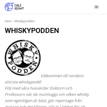
CALI
SIGHT
Hem
Whiskypodden
WHISKYPODDEN
Välkommen till nordens
största whiskypodd!
Följ med våra husvärdar Doktorn och
Professorn när de munhuggs om vilken whisky
som egentligen är bäst, gör reportage från
mässor och destillerier, går in i labbet för att