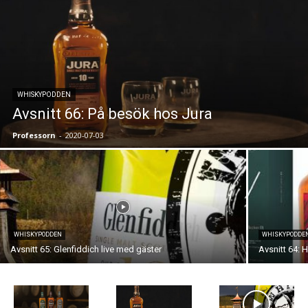
WHISKYPODDEN
Avsnitt 66: På besök hos Jura
Professorn
-
2020-07-03
WHISKYPODDEN
WHISKYPODDE
Avsnitt 65: Glenfiddich live med gäster
Avsnitt 64: H