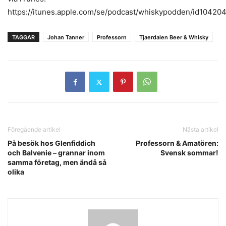
https://itunes.apple.com/se/podcast/whiskypodden/id10420
TAGGAR
Johan Tanner
Professorn
Tjaerdalen Beer & Whisky
Föregående artikel
Nästa artikel
På besök hos Glenfiddich
Professorn & Amatören:
och Balvenie – grannar inom
Svensk sommar!
samma företag, men ändå så
olika