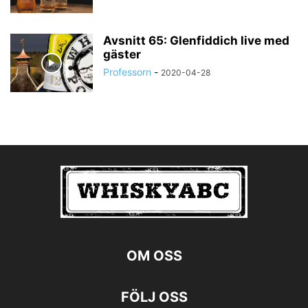
Avsnitt 65: Glenfiddich live med
gäster
Professorn
-
2020-04-28
OM OSS
FÖLJ OSS