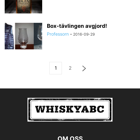
Box-tävlingen avgjord!
Professorn
-
2016-09-29
1
2
OM OSS