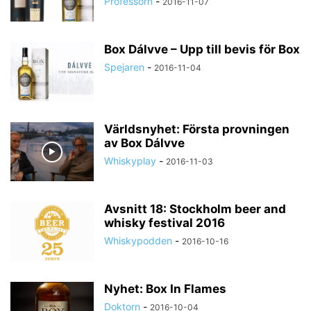
Professorn
-
2016-11-07
Box Dálvve – Upp till bevis för Box
Spejaren
-
2016-11-04
Världsnyhet: Första provningen
av Box Dálvve
Whiskyplay
-
2016-11-03
Avsnitt 18: Stockholm beer and
whisky festival 2016
Whiskypodden
-
2016-10-16
Nyhet: Box In Flames
Doktorn
-
2016-10-04