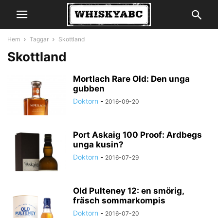
Hem
Taggar
Skottland
Skottland
Mortlach Rare Old: Den unga
gubben
Doktorn
-
2016-09-20
Port Askaig 100 Proof: Ardbegs
unga kusin?
Doktorn
-
2016-07-29
Old Pulteney 12: en smörig,
fräsch sommarkompis
Doktorn
-
2016-07-20