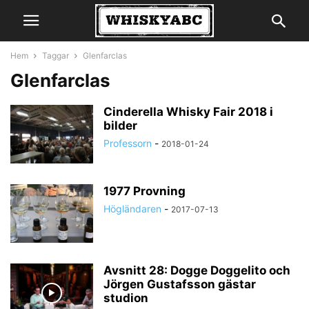
Hem
Taggar
Glenfarclas
Glenfarclas
Cinderella Whisky Fair 2018 i
bilder
Professorn
-
2018-01-24
1977 Provning
Högländaren
-
2017-07-13
Avsnitt 28: Dogge Doggelito och
Jörgen Gustafsson gästar
studion