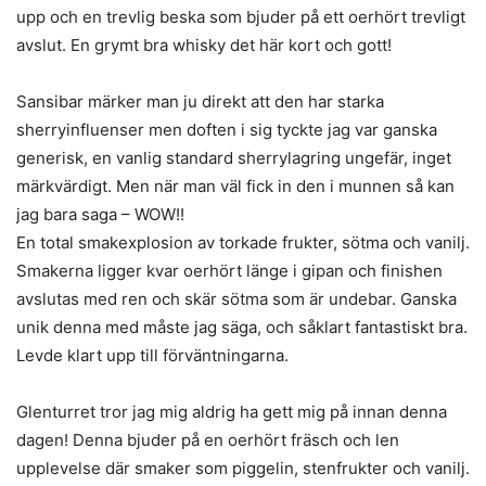
upp och en trevlig beska som bjuder på ett oerhört trevligt
avslut. En grymt bra whisky det här kort och gott!
Sansibar märker man ju direkt att den har starka
sherryinfluenser men doften i sig tyckte jag var ganska
generisk, en vanlig standard sherrylagring ungefär, inget
märkvärdigt. Men när man väl fick in den i munnen så kan
jag bara saga – WOW!!
En total smakexplosion av torkade frukter, sötma och vanilj.
Smakerna ligger kvar oerhört länge i gipan och finishen
avslutas med ren och skär sötma som är undebar. Ganska
unik denna med måste jag säga, och såklart fantastiskt bra.
Levde klart upp till förväntningarna.
Glenturret tror jag mig aldrig ha gett mig på innan denna
dagen! Denna bjuder på en oerhört fräsch och len
upplevelse där smaker som piggelin, stenfrukter och vanilj.