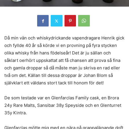
Då min vän och whiskydrickande vapendragare Henrik gick
och fyllde 40 år så körde vi en provning på fyra stycken
olika whisky från hans födelseår! Det är ju sällan och
såklart oerhört uppskattat att få chansen att prova så fina
och gamla droppar så då måste man ju skriva en rad eller
två om det. Källan till dessa droppar är Johan Blom så
självklart ett väldans stort tack till honom för det!
De som testade var en Glenfarclas Family cask, en Brora
24y Rare Malts, Sansibar 38y Speyside och en Glenturret
35y Kintra.
Glenfarclas mötte mig med en nära på grappaliknande doft