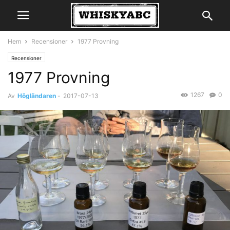
Hem
Recensioner
1977 Provning
Recensioner
1977 Provning
1267
0
Av
Högländaren
-
2017-07-13