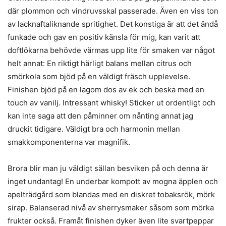
där plommon och vindruvsskal passerade. Även en viss ton
av lacknaftaliknande spritighet. Det konstiga är att det ändå
funkade och gav en positiv känsla för mig, kan varit att
doftlökarna behövde värmas upp lite för smaken var något
helt annat: En riktigt härligt balans mellan citrus och
smörkola som bjöd på en väldigt fräsch upplevelse.
Finishen bjöd på en lagom dos av ek och beska med en
touch av vanilj. Intressant whisky! Sticker ut ordentligt och
kan inte saga att den påminner om nånting annat jag
druckit tidigare. Väldigt bra och harmonin mellan
smakkomponenterna var magnifik.
Brora blir man ju väldigt sällan besviken på och denna är
inget undantag! En underbar kompott av mogna äpplen och
apelträdgård som blandas med en diskret tobaksrök, mörk
sirap. Balanserad nivå av sherrysmaker såsom som mörka
frukter också. Framåt finishen dyker även lite svartpeppar