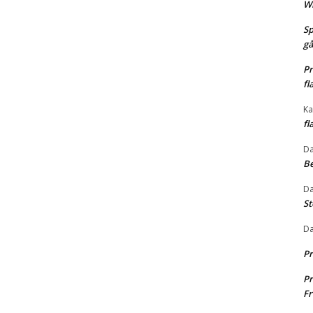
Wh
Sp
gå
Pr
fl
Ka
fl
Da
Be
Da
St
Da
Pr
Pr
Fr