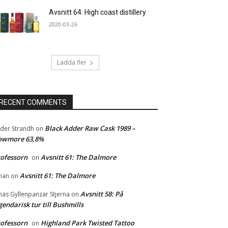
Avsnitt 64: High coast distillery
2020-03-26
Ladda fler
RECENT COMMENTS
Black Adder Raw Cask 1989 –
der Strandh
on
owmore 63,8%
ofessorn
Avsnitt 61: The Dalmore
on
Avsnitt 61: The Dalmore
han
on
Avsnitt 58: På
nas Gyllenpanzar Stjerna
on
gendarisk tur till Bushmills
ofessorn
Highland Park Twisted Tattoo
on