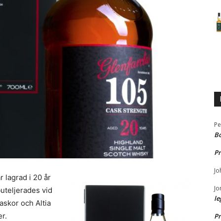
Pe
B
Pr
Jo
 lagrad i 20 år
Jo
uteljerades vid
le
askor och Altia
er.
Pr