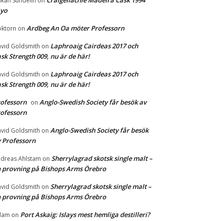
Craigellachie Madeira Cask 1994
kan Sundelin
on
1yo
Ardbeg An Oa möter Professorn
ktorn
on
Laphroaig Cairdeas 2017 och
vid Goldsmith
on
sk Strength 009, nu är de här!
Laphroaig Cairdeas 2017 och
vid Goldsmith
on
sk Strength 009, nu är de här!
ofessorn
Anglo-Swedish Society får besök av
on
ofessorn
Anglo-Swedish Society får besök
vid Goldsmith
on
 Professorn
Sherrylagrad skotsk single malt –
dreas Ahlstam
on
 provning på Bishops Arms Örebro
Sherrylagrad skotsk single malt –
vid Goldsmith
on
 provning på Bishops Arms Örebro
Port Askaig: Islays mest hemliga destilleri?
dam
on