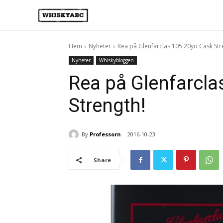
Hem
Nyheter
Rea på Glenfarclas 105 20yo Cask Str
Nyheter
Whiskybloggen
Rea på Glenfarcla
Strength!
By
Professorn
2016-10-23
Share