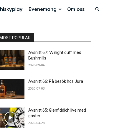
hiskyplay
Evenemang
Om oss
MOST POPULAR
Avsnitt 67: ”A night out” med
Bushmills
2020-09-06
Avsnitt 66: På besök hos Jura
2020-07-03
Avsnitt 65: Glenfiddich live med
gäster
2020-04-28