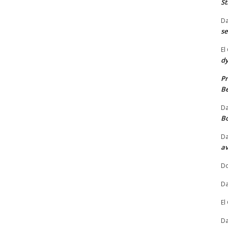
St
Da
se
El
dy
Pr
Be
Da
B
Da
av
Do
Da
El
Da