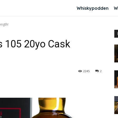
Whiskypodden
W
ength!
s 105 20yo Cask
2245
2