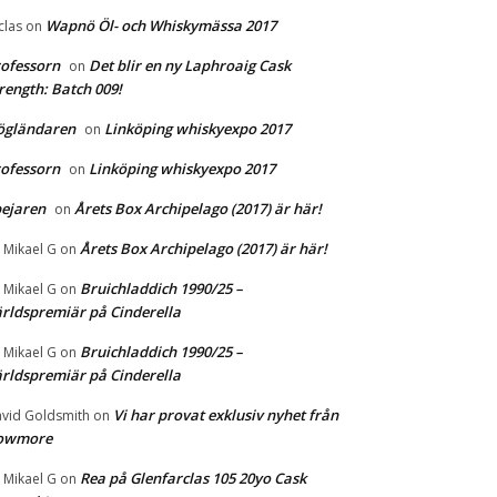
Wapnö Öl- och Whiskymässa 2017
clas
on
ofessorn
Det blir en ny Laphroaig Cask
on
rength: Batch 009!
ögländaren
Linköping whiskyexpo 2017
on
ofessorn
Linköping whiskyexpo 2017
on
ejaren
Årets Box Archipelago (2017) är här!
on
Årets Box Archipelago (2017) är här!
r Mikael G
on
Bruichladdich 1990/25 –
r Mikael G
on
rldspremiär på Cinderella
Bruichladdich 1990/25 –
r Mikael G
on
rldspremiär på Cinderella
Vi har provat exklusiv nyhet från
vid Goldsmith
on
owmore
Rea på Glenfarclas 105 20yo Cask
r Mikael G
on