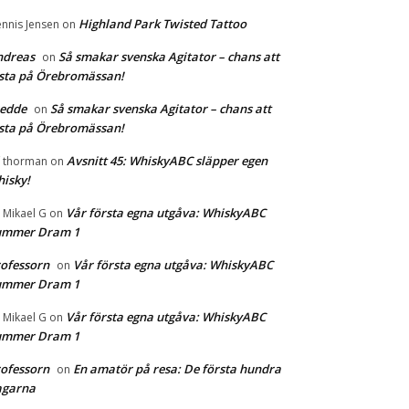
Highland Park Twisted Tattoo
nnis Jensen
on
ndreas
Så smakar svenska Agitator – chans att
on
sta på Örebromässan!
redde
Så smakar svenska Agitator – chans att
on
sta på Örebromässan!
Avsnitt 45: WhiskyABC släpper egen
f thorman
on
isky!
Vår första egna utgåva: WhiskyABC
r Mikael G
on
ummer Dram 1
ofessorn
Vår första egna utgåva: WhiskyABC
on
ummer Dram 1
Vår första egna utgåva: WhiskyABC
r Mikael G
on
ummer Dram 1
ofessorn
En amatör på resa: De första hundra
on
agarna