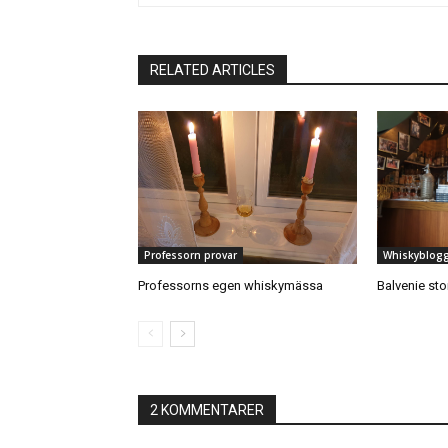
RELATED ARTICLES
Professorn provar
Whiskyblog
Professorns egen whiskymässa
Balvenie sto
2 KOMMENTARER