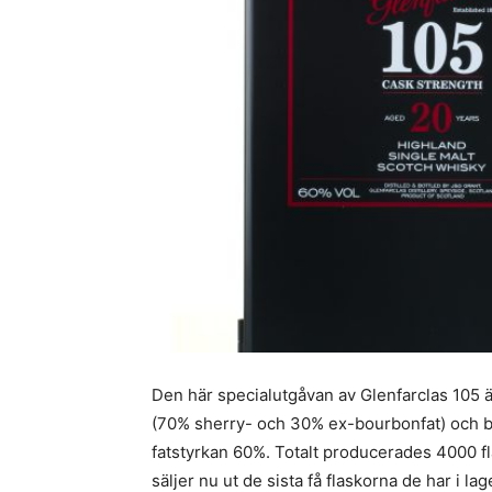
Den här specialutgåvan av Glenfarclas 105 är
(70% sherry- och 30% ex-bourbonfat) och b
fatstyrkan 60%. Totalt producerades 4000 fl
säljer nu ut de sista få flaskorna de har i lag