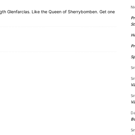
Ni
ength Glenfarclas. Like the Queen of Sherrybomben. Get one
Pr
St
H
Pr
Sp
Si
Si
Vä
Si
Vä
Da
B
Si