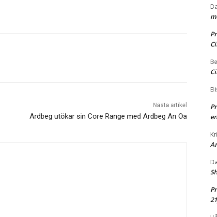
Da
me
Pr
Ci
Be
Ci
El
Nästa artikel
Pr
Ardbeg utökar sin Core Range med Ardbeg An Oa
en
Kr
A
Da
Sh
Pr
2