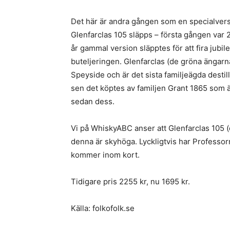
Det här är andra gången som en specialvers
Glenfarclas 105 släpps – första gången var
år gammal version släpptes för att fira jubil
buteljeringen. Glenfarclas (de gröna ängarna
Speyside och är det sista familjeägda destill
sen det köptes av familjen Grant 1865 som äg
sedan dess.
Vi på WhiskyABC anser att Glenfarclas 105 (
denna är skyhöga. Lyckligtvis har Professo
kommer inom kort.
Tidigare pris 2255 kr, nu 1695 kr.
Källa: folkofolk.se