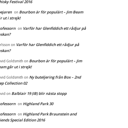
isky Festival 2016
ejaren
Bourbon är för populärt – Jim Beam
on
r ut i strejk!
ofessorn
Varför har Glenfiddich ett rådjur på
on
askan?
Varför har Glenfiddich ett rådjur på
rlsson
on
askan?
Bourbon är för populärt – Jim
vid Goldsmith
on
am går ut i strejk!
Ny buteljering från Box – 2nd
vid Goldsmith
on
ep Collection 02
Balblair 19 (IB) blir nästa stopp
vid
on
ofessorn
Highland Park 30
on
ofessorn
Highland Park Braunstein and
on
iends Special Edition 2016