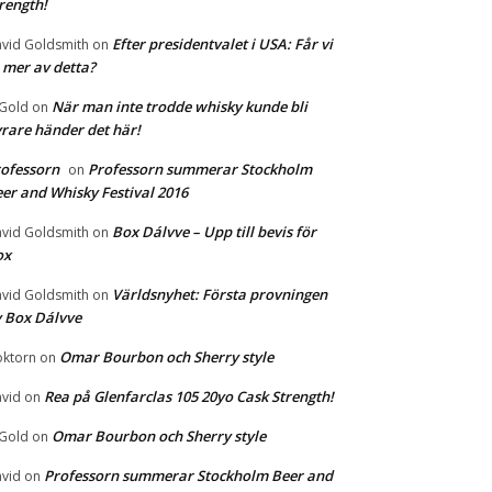
rength!
Efter presidentvalet i USA: Får vi
vid Goldsmith
on
 mer av detta?
När man inte trodde whisky kunde bli
 Gold
on
rare händer det här!
ofessorn
Professorn summerar Stockholm
on
er and Whisky Festival 2016
Box Dálvve – Upp till bevis för
vid Goldsmith
on
ox
Världsnyhet: Första provningen
vid Goldsmith
on
 Box Dálvve
Omar Bourbon och Sherry style
ktorn
on
Rea på Glenfarclas 105 20yo Cask Strength!
vid
on
Omar Bourbon och Sherry style
 Gold
on
Professorn summerar Stockholm Beer and
vid
on