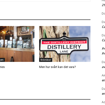
Hå
2
Do
Da
Ca
Da
Ca
Pr
Pr
gen
Krönikor
Da
av
ries
Men hur svårt kan det vara?
An
en
Da
en
A