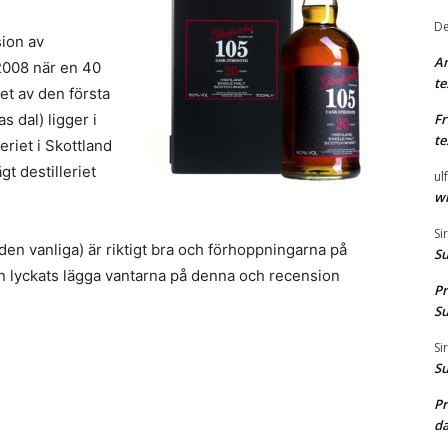
De
ion av
A
 2008 när en 40
te
eet av den första
s dal) ligger i
F
te
eriet i Skottland
t destilleriet
ul
wh
Si
den vanliga) är riktigt bra och förhoppningarna på
S
rn lyckats lägga vantarna på denna och recension
Pr
S
Si
S
Pr
d