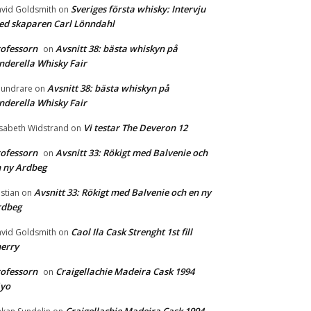
Sveriges första whisky: Intervju
vid Goldsmith
on
d skaparen Carl Lönndahl
ofessorn
Avsnitt 38: bästa whiskyn på
on
nderella Whisky Fair
Avsnitt 38: bästa whiskyn på
undrare
on
nderella Whisky Fair
Vi testar The Deveron 12
isabeth Widstrand
on
ofessorn
Avsnitt 33: Rökigt med Balvenie och
on
 ny Ardbeg
Avsnitt 33: Rökigt med Balvenie och en ny
istian
on
rdbeg
Caol Ila Cask Strenght 1st fill
vid Goldsmith
on
erry
ofessorn
Craigellachie Madeira Cask 1994
on
1yo