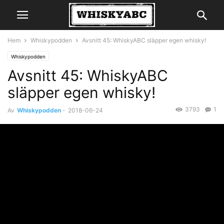
Hem
Whiskypodden
Avsnitt 45: WhiskyABC släpper egen whisky!
Whiskypodden
Avsnitt 45: WhiskyABC
släpper egen whisky!
3793
1
Av
Whiskypodden
-
2018-06-24