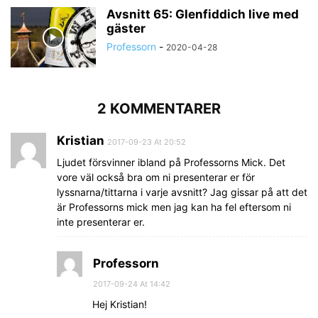
Avsnitt 65: Glenfiddich live med
gäster
Professorn
-
2020-04-28
2 KOMMENTARER
Kristian
2017-09-23 At 20:52
Ljudet försvinner ibland på Professorns Mick. Det
vore väl också bra om ni presenterar er för
lyssnarna/tittarna i varje avsnitt? Jag gissar på att det
är Professorns mick men jag kan ha fel eftersom ni
inte presenterar er.
Professorn
2017-09-24 At 14:42
Hej Kristian!