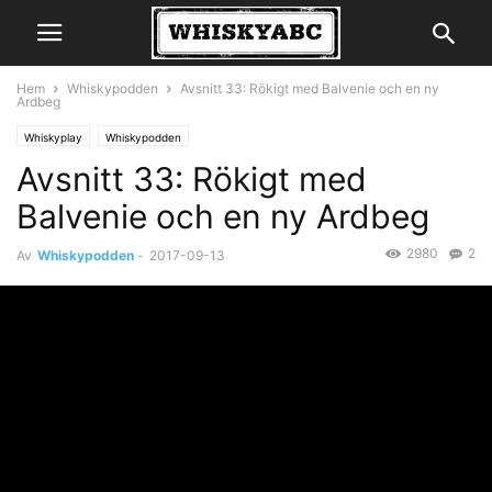
Hem
Whiskypodden
Avsnitt 33: Rökigt med Balvenie och en ny
Ardbeg
Whiskyplay
Whiskypodden
Avsnitt 33: Rökigt med
Balvenie och en ny Ardbeg
2980
2
Av
Whiskypodden
-
2017-09-13