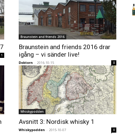
Braunstein and friends 2016
17
Braunstein and friends 2016 drar
igång – vi sänder live!
1
Doktorn
-
2016-10-15
0
Whiskypodden
n
Avsnitt 3: Nordisk whisky 1
Whiskypodden
-
2015-10-07
0