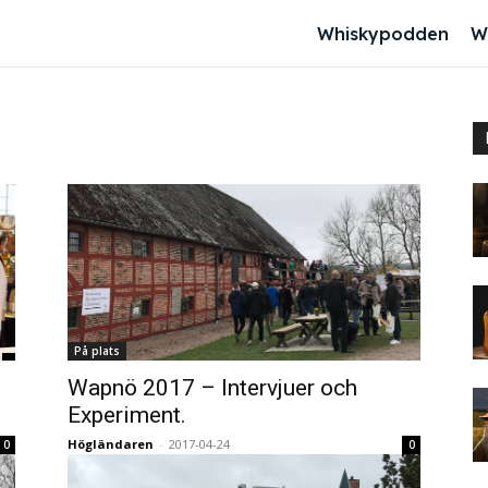
Whiskypodden
W
På plats
Wapnö 2017 – Intervjuer och
Experiment.
Högländaren
-
2017-04-24
0
0