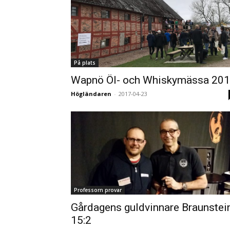
På plats
Wapnö Öl- och Whiskymässa 20
Högländaren
-
2017-04-23
Professorn provar
Gårdagens guldvinnare Braunstei
15:2