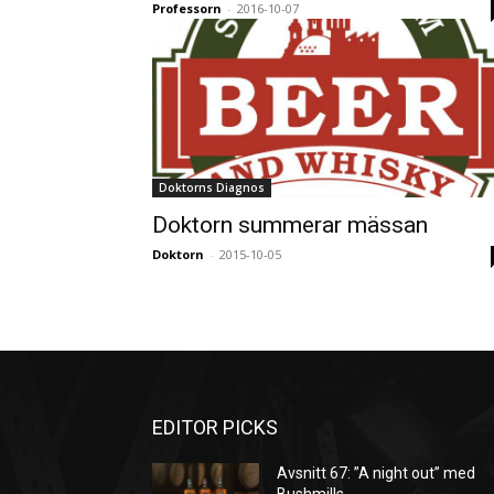
Professorn
-
2016-10-07
Doktorns Diagnos
Doktorn summerar mässan
Doktorn
-
2015-10-05
EDITOR PICKS
Avsnitt 67: ”A night out” med