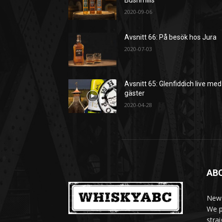
Bushmills
2020-09-06
Avsnitt 66: På besök hos Jura
2020-07-03
Avsnitt 65: Glenfiddich live med
gäster
2020-04-28
AB
News
We p
stra