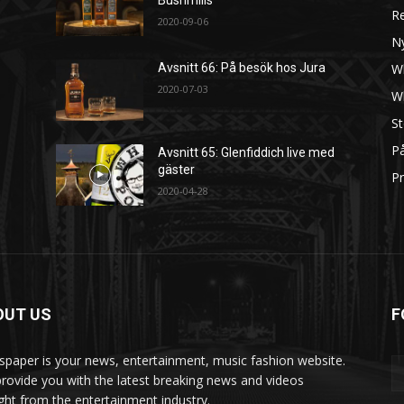
Bushmills
R
2020-09-06
N
W
Avsnitt 66: På besök hos Jura
2020-07-03
W
St
På
Avsnitt 65: Glenfiddich live med
gäster
Pr
2020-04-28
OUT US
F
paper is your news, entertainment, music fashion website.
rovide you with the latest breaking news and videos
ight from the entertainment industry.