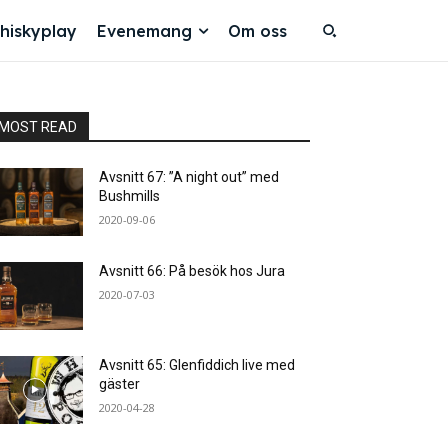
hiskyplay
Evenemang
Om oss
MOST READ
Avsnitt 67: ”A night out” med
Bushmills
2020-09-06
Avsnitt 66: På besök hos Jura
2020-07-03
Avsnitt 65: Glenfiddich live med
gäster
2020-04-28