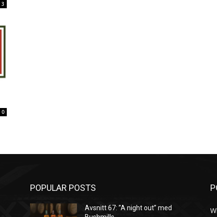
3
0
POPULAR POSTS
P
Avsnitt 67: ”A night out” med
W