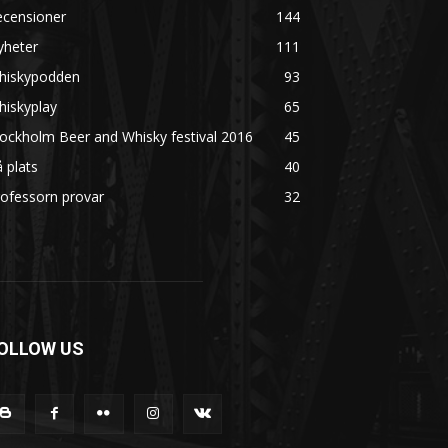
ecensioner
144
yheter
111
hiskypodden
93
hiskyplay
65
ockholm Beer and Whisky festival 2016
45
 plats
40
ofessorn provar
32
OLLOW US