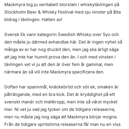
Mackmyra tog ju veritabelt storslam i whiskytävlingen på
Stockholm Beer & Whisky Festival med sju vinster på åtta
bidrag i tävlingen. Hatten av!
Svensk Ek vann kategorin Swedish Whisky over 5yo och
den måste ju därmed avhandlas här. Det är ingen nyhet så
många av er har nog druckit den, men jag ska ärligt säga
att jag inte har hunnit prova den än. I och med vinsten i
tävlingen vet vi ju att den är över fem år gammal, men
närmare än så vill inte Mackmyra specificera den.
Doften har spannmål, knäckebröd och söt ek, smaken är
påträngande, med en bra kick. Det är kryddighet på ett
svenskt manér och maltkropp, men inte så värst mycket
mer. Ni vet ju vad jag tycker om de tidigare releaserna,
men nu måste jag nog säga att Mackmyra börjar mogna.
Från de tidigare spritstinna releaserna får man nu en viss