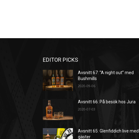
EDITOR PICKS
Avsnitt 67: ”A night out” med
Bushmills
2020-09-06
Avsnitt 66: På besök hos Jura
2020-07-03
Avsnitt 65: Glenfiddich live med
gäster