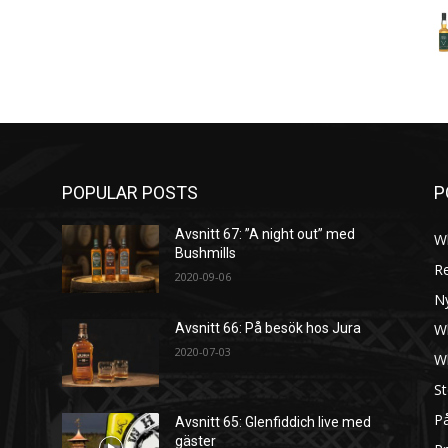
POPULAR POSTS
P
Avsnitt 67: ”A night out” med
W
Bushmills
R
2020-09-06
N
W
Avsnitt 66: På besök hos Jura
2020-07-03
W
St
På
Avsnitt 65: Glenfiddich live med
gäster