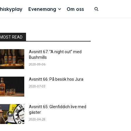
hiskyplay
Evenemang
Om oss
MOST READ
Avsnitt 67: ”A night out” med
Bushmills
2020-09-06
Avsnitt 66: På besök hos Jura
2020-07-03
Avsnitt 65: Glenfiddich live med
gäster
2020-04-28