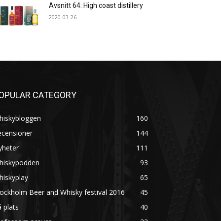
Avsnitt 64: High coast distillery
2020-03-26
OPULAR CATEGORY
hiskybloggen
160
ecensioner
144
yheter
111
hiskypodden
93
hiskyplay
65
ockholm Beer and Whisky festival 2016
45
 plats
40