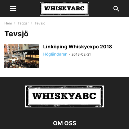
Hem
Taggar
Tevsjö
Tevsjö
Linköping Whiskyexpo 2018
Högländaren
-
2018-02-21
OM OSS