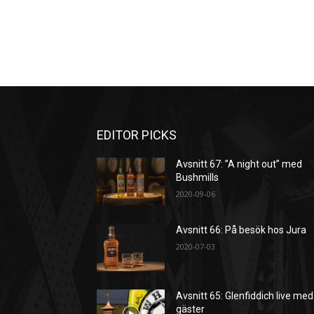
EDITOR PICKS
Avsnitt 67: ”A night out” med
Bushmills
2020-09-06
Avsnitt 66: På besök hos Jura
2020-07-03
Avsnitt 65: Glenfiddich live med
gäster