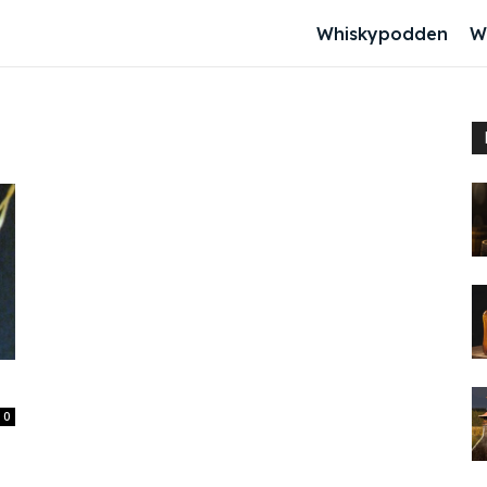
Whiskypodden
W
0