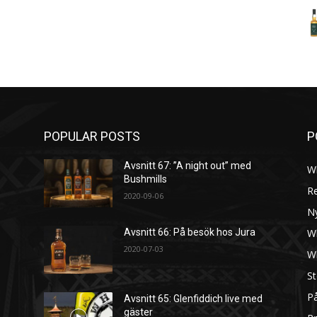
POPULAR POSTS
P
Avsnitt 67: ”A night out” med
W
Bushmills
R
2020-09-06
N
W
Avsnitt 66: På besök hos Jura
2020-07-03
W
St
På
Avsnitt 65: Glenfiddich live med
gäster