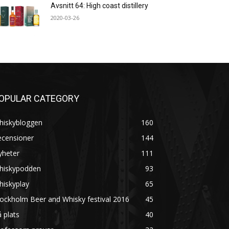
Avsnitt 64: High coast distillery
2020-03-26
OPULAR CATEGORY
hiskybloggen
160
ecensioner
144
yheter
111
hiskypodden
93
hiskyplay
65
ockholm Beer and Whisky festival 2016
45
 plats
40