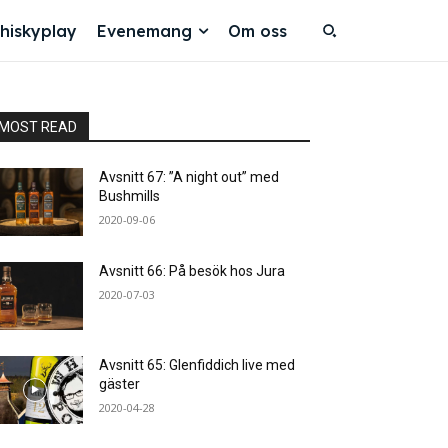
hiskyplay
Evenemang
Om oss
MOST READ
Avsnitt 67: ”A night out” med
Bushmills
2020-09-06
Avsnitt 66: På besök hos Jura
2020-07-03
Avsnitt 65: Glenfiddich live med
gäster
2020-04-28