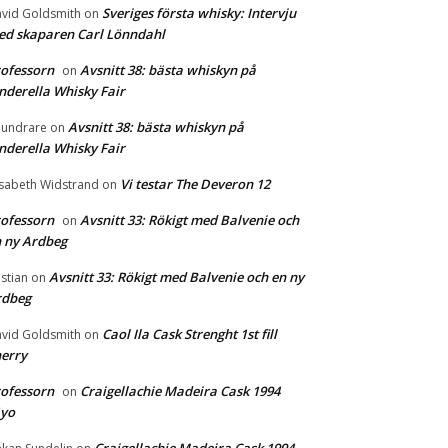
Sveriges första whisky: Intervju
vid Goldsmith
on
d skaparen Carl Lönndahl
ofessorn
Avsnitt 38: bästa whiskyn på
on
nderella Whisky Fair
Avsnitt 38: bästa whiskyn på
undrare
on
nderella Whisky Fair
Vi testar The Deveron 12
isabeth Widstrand
on
ofessorn
Avsnitt 33: Rökigt med Balvenie och
on
 ny Ardbeg
Avsnitt 33: Rökigt med Balvenie och en ny
istian
on
rdbeg
Caol Ila Cask Strenght 1st fill
vid Goldsmith
on
erry
ofessorn
Craigellachie Madeira Cask 1994
on
1yo