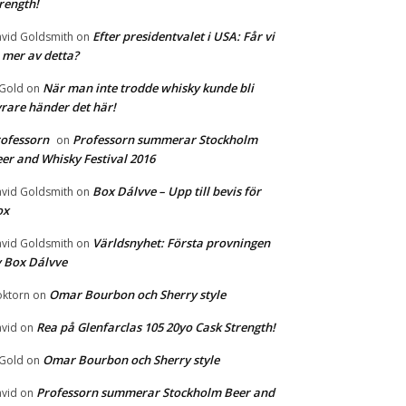
rength!
Efter presidentvalet i USA: Får vi
vid Goldsmith
on
 mer av detta?
När man inte trodde whisky kunde bli
 Gold
on
rare händer det här!
ofessorn
Professorn summerar Stockholm
on
er and Whisky Festival 2016
Box Dálvve – Upp till bevis för
vid Goldsmith
on
ox
Världsnyhet: Första provningen
vid Goldsmith
on
 Box Dálvve
Omar Bourbon och Sherry style
ktorn
on
Rea på Glenfarclas 105 20yo Cask Strength!
vid
on
Omar Bourbon och Sherry style
 Gold
on
Professorn summerar Stockholm Beer and
vid
on