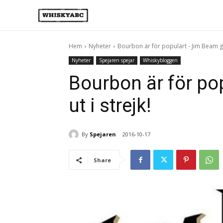
Hem
Nyheter
Bourbon är för populärt - Jim Beam går
Nyheter
Spejaren spejar
Whiskybloggen
Bourbon är för po
ut i strejk!
By
Spejaren
2016-10-17
Share