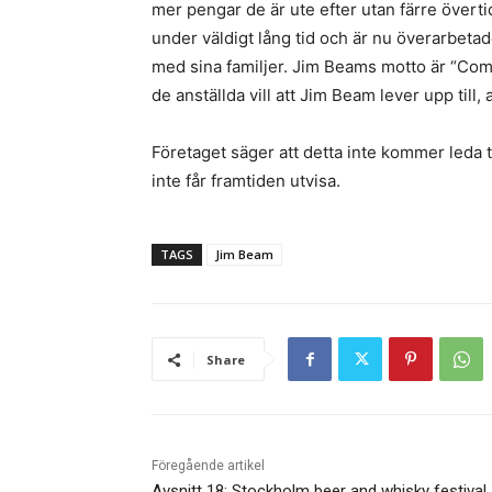
mer pengar de är ute efter utan färre över
under väldigt lång tid och är nu överarbetade.
med sina familjer. Jim Beams motto är “Come
de anställda vill att Jim Beam lever upp till,
Företaget säger att detta inte kommer leda ti
inte får framtiden utvisa.
TAGS
Jim Beam
Share
Föregående artikel
Avsnitt 18: Stockholm beer and whisky festival