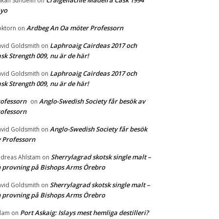
Craigellachie Madeira Cask 1994
kan Sundelin
on
1yo
Ardbeg An Oa möter Professorn
ktorn
on
Laphroaig Cairdeas 2017 och
vid Goldsmith
on
sk Strength 009, nu är de här!
Laphroaig Cairdeas 2017 och
vid Goldsmith
on
sk Strength 009, nu är de här!
ofessorn
Anglo-Swedish Society får besök av
on
ofessorn
Anglo-Swedish Society får besök
vid Goldsmith
on
 Professorn
Sherrylagrad skotsk single malt –
dreas Ahlstam
on
 provning på Bishops Arms Örebro
Sherrylagrad skotsk single malt –
vid Goldsmith
on
 provning på Bishops Arms Örebro
Port Askaig: Islays mest hemliga destilleri?
dam
on