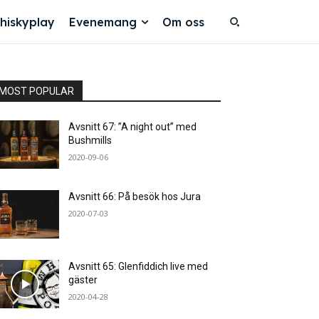
hiskyplay
Evenemang
Om oss
MOST POPULAR
Avsnitt 67: ”A night out” med
Bushmills
2020-09-06
Avsnitt 66: På besök hos Jura
2020-07-03
Avsnitt 65: Glenfiddich live med
gäster
2020-04-28