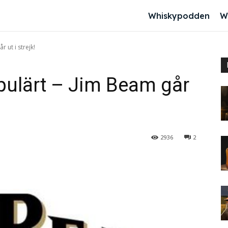
Whiskypodden
W
 ut i strejk!
pulärt – Jim Beam går
2936
2