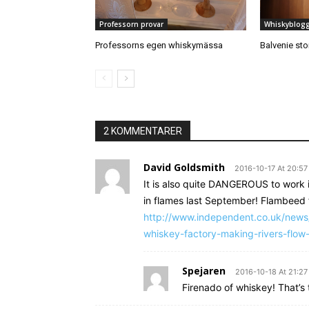
Professorn provar
Whiskyblog
Professorns egen whiskymässa
Balvenie sto
2 KOMMENTARER
David Goldsmith
2016-10-17 At 20:57
It is also quite DANGEROUS to work 
in flames last September! Flambeed fi
http://www.independent.co.uk/news/
whiskey-factory-making-rivers-flow
Spejaren
2016-10-18 At 21:27
Firenado of whiskey! That’s