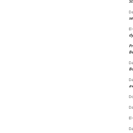
St
Da
se
El
dy
Pr
Be
Da
B
Da
av
Do
Da
El
Da