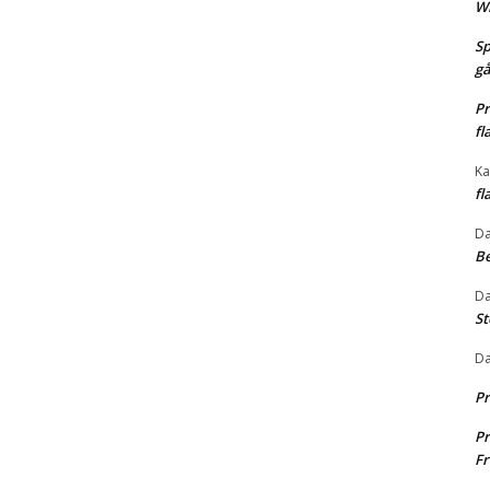
Wh
Sp
gå
Pr
fl
Ka
fl
Da
Be
Da
St
Da
Pr
Pr
Fr