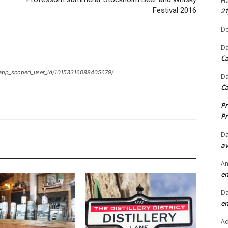
Hå
Festival 2016
2
Do
Da
Ca
/app_scoped_user_id/10153316088405679/
Da
Ca
Pr
Pr
Da
av
An
en
Da
en
A