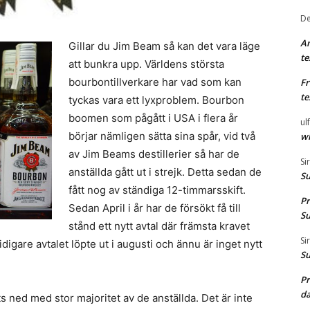
De
A
Gillar du Jim Beam så kan det vara läge
te
att bunkra upp. Världens största
bourbontillverkare har vad som kan
F
te
tyckas vara ett lyxproblem. Bourbon
boomen som pågått i USA i flera år
ul
börjar nämligen sätta sina spår, vid två
wh
av Jim Beams destillerier så har de
Si
anställda gått ut i strejk. Detta sedan de
S
fått nog av ständiga 12-timmarsskift.
Pr
Sedan April i år har de försökt få till
S
stånd ett nytt avtal där främsta kravet
Si
idigare avtalet löpte ut i augusti och ännu är inget nytt
S
Pr
d
s ned med stor majoritet av de anställda. Det är inte