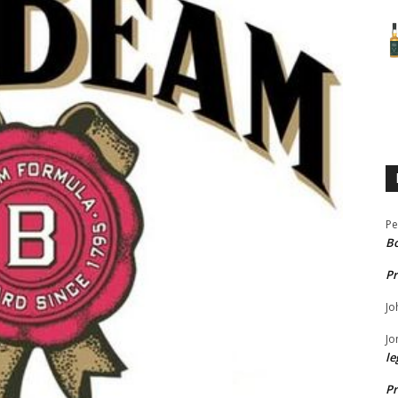
Pe
B
Pr
Jo
Jo
le
Pr