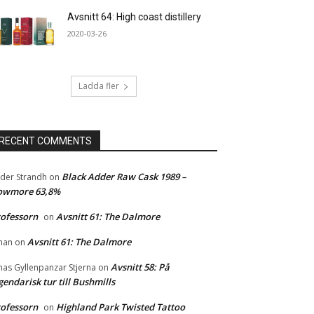
Avsnitt 64: High coast distillery
2020-03-26
Ladda fler
RECENT COMMENTS
Black Adder Raw Cask 1989 –
der Strandh
on
owmore 63,8%
ofessorn
Avsnitt 61: The Dalmore
on
Avsnitt 61: The Dalmore
han
on
Avsnitt 58: På
nas Gyllenpanzar Stjerna
on
gendarisk tur till Bushmills
ofessorn
Highland Park Twisted Tattoo
on