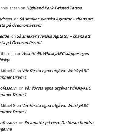
Highland Park Twisted Tattoo
nnis Jensen
on
ndreas
Så smakar svenska Agitator – chans att
on
sta på Örebromässan!
redde
Så smakar svenska Agitator – chans att
on
sta på Örebromässan!
Avsnitt 45: WhiskyABC släpper egen
f thorman
on
isky!
Vår första egna utgåva: WhiskyABC
r Mikael G
on
ummer Dram 1
ofessorn
Vår första egna utgåva: WhiskyABC
on
ummer Dram 1
Vår första egna utgåva: WhiskyABC
r Mikael G
on
ummer Dram 1
ofessorn
En amatör på resa: De första hundra
on
agarna