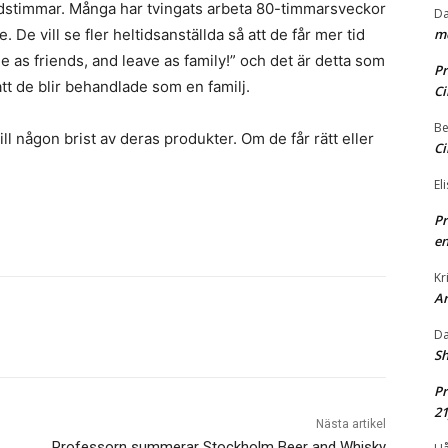
tidstimmar. Många har tvingats arbeta 80-timmarsveckor
Da
 De vill se fler heltidsanställda så att de får mer tid
me
 as friends, and leave as family!” och det är detta som
Pr
 att de blir behandlade som en familj.
Ci
Be
ll någon brist av deras produkter. Om de får rätt eller
Ci
El
Pr
en
Kr
A
Da
Sh
Pr
2
Nästa artikel
Professorn summerar Stockholm Beer and Whisky