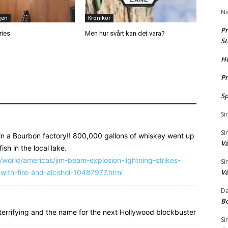
Ni
gen
Krönikor
Pr
ries
Men hur svårt kan det vara?
St
H
Pr
Sp
Si
Si
in a Bourbon factory!! 800,000 gallons of whiskey went up
Vä
sh in the local lake.
world/americas/jim-beam-explosion-lightning-strikes-
Si
Vä
-with-fire-and-alcohol-10487977.html
Da
B
 terrifying and the name for the next Hollywood blockbuster
Si