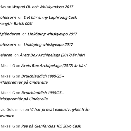
Wapnö Öl- och Whiskymässa 2017
clas
on
ofessorn
Det blir en ny Laphroaig Cask
on
rength: Batch 009!
ögländaren
Linköping whiskyexpo 2017
on
ofessorn
Linköping whiskyexpo 2017
on
ejaren
Årets Box Archipelago (2017) är här!
on
Årets Box Archipelago (2017) är här!
r Mikael G
on
Bruichladdich 1990/25 –
r Mikael G
on
rldspremiär på Cinderella
Bruichladdich 1990/25 –
r Mikael G
on
rldspremiär på Cinderella
Vi har provat exklusiv nyhet från
vid Goldsmith
on
owmore
Rea på Glenfarclas 105 20yo Cask
r Mikael G
on