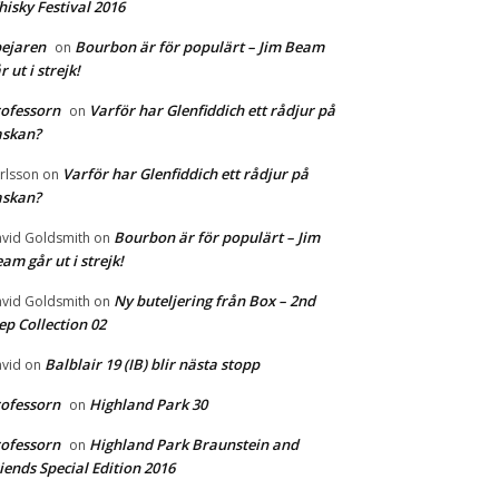
isky Festival 2016
ejaren
Bourbon är för populärt – Jim Beam
on
r ut i strejk!
ofessorn
Varför har Glenfiddich ett rådjur på
on
askan?
Varför har Glenfiddich ett rådjur på
rlsson
on
askan?
Bourbon är för populärt – Jim
vid Goldsmith
on
am går ut i strejk!
Ny buteljering från Box – 2nd
vid Goldsmith
on
ep Collection 02
Balblair 19 (IB) blir nästa stopp
vid
on
ofessorn
Highland Park 30
on
ofessorn
Highland Park Braunstein and
on
iends Special Edition 2016