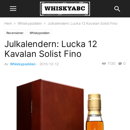
Hem
Whiskypodden
Julkalendern: Lucka 12 Kavalan Solist Fino
Recensioner
Whiskypodden
Julkalendern: Lucka 12
Kavalan Solist Fino
1130
0
Av
Whiskypodden
-
2015-12-12