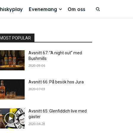
hiskyplay
Evenemang
Om oss
MOST POPULAR
Avsnitt 67: ”A night out” med
Bushmills
2020-09-06
Avsnitt 66: På besök hos Jura
2020-07-03
Avsnitt 65: Glenfiddich live med
gäster
2020-04-28