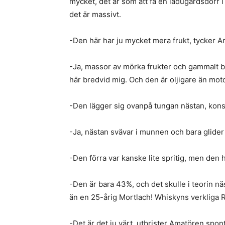
mycket, det är som att få en ladugårdsdörr i a
det är massivt.
-Den här har ju mycket mera frukt, tycker 
-Ja, massor av mörka frukter och gammalt b
här bredvid mig. Och den är oljigare än mot
-Den lägger sig ovanpå tungan nästan, kons
-Ja, nästan svävar i munnen och bara glider r
-Den förra var kanske lite spritig, men den h
-Den är bara 43%, och det skulle i teorin nä
än en 25-årig Mortlach! Whiskyns verkliga R
-Det är det ju värt, utbrister Amatören spon