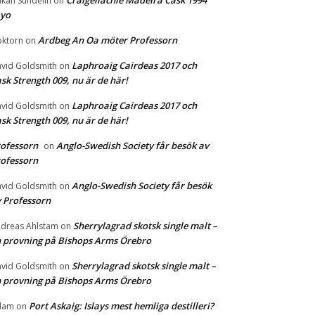
Craigellachie Madeira Cask 1994
kan Sundelin
on
1yo
Ardbeg An Oa möter Professorn
ktorn
on
Laphroaig Cairdeas 2017 och
vid Goldsmith
on
sk Strength 009, nu är de här!
Laphroaig Cairdeas 2017 och
vid Goldsmith
on
sk Strength 009, nu är de här!
ofessorn
Anglo-Swedish Society får besök av
on
ofessorn
Anglo-Swedish Society får besök
vid Goldsmith
on
 Professorn
Sherrylagrad skotsk single malt –
dreas Ahlstam
on
 provning på Bishops Arms Örebro
Sherrylagrad skotsk single malt –
vid Goldsmith
on
 provning på Bishops Arms Örebro
Port Askaig: Islays mest hemliga destilleri?
dam
on