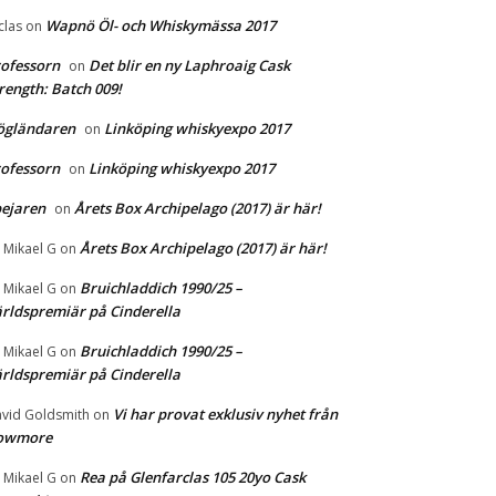
Wapnö Öl- och Whiskymässa 2017
clas
on
ofessorn
Det blir en ny Laphroaig Cask
on
rength: Batch 009!
ögländaren
Linköping whiskyexpo 2017
on
ofessorn
Linköping whiskyexpo 2017
on
ejaren
Årets Box Archipelago (2017) är här!
on
Årets Box Archipelago (2017) är här!
r Mikael G
on
Bruichladdich 1990/25 –
r Mikael G
on
rldspremiär på Cinderella
Bruichladdich 1990/25 –
r Mikael G
on
rldspremiär på Cinderella
Vi har provat exklusiv nyhet från
vid Goldsmith
on
owmore
Rea på Glenfarclas 105 20yo Cask
r Mikael G
on