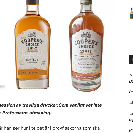
Pe
B
Pr
Jo
ession av trevliga drycker. Som vanligt vet inte
te Professorns utmaning.
Jo
le
r han ser hur lite det är i provflaskorna som ska
Pr