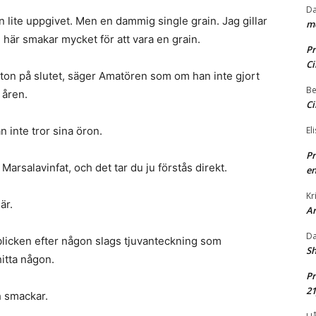
Da
an lite uppgivet. Men en dammig single grain. Jag gillar
me
här smakar mycket för att vara en grain.
Pr
Ci
s ton på slutet, säger Amatören som om han inte gjort
Be
 åren.
Ci
n inte tror sina öron.
El
Pr
 Marsalavinfat, och det tar du ju förstås direkt.
en
Kr
är.
A
Da
licken efter någon slags tjuvanteckning som
Sh
itta någon.
Pr
2
h smackar.