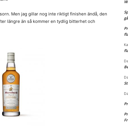
Wh
Sp
orn. Men jag gillar nog inte riktigt finishen ändå, den
gå
ter längre än så kommer en tydlig bitterhet och
Pr
fl
Ka
fl
Da
Be
Da
St
Da
Pr
Pr
Fr