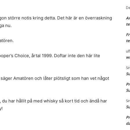
De
n större notis kring detta. Det här är en överraskning
A
te
ga nu.
F
atören.
te
ul
oper’s Choice, årtal 1999. Doftar inte den här lite
wh
Si
S
, säger Amatören och låter plötsligt som han vet något
Pr
S
, du har hållit på med whisky så kort tid och ändå har
Si
S
y!
Pr
d