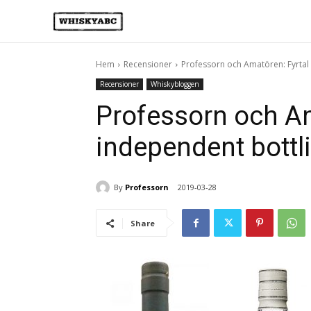
Hem
Recensioner
Professorn och Amatören: Fyrtal 
Recensioner
Whiskybloggen
Professorn och Am
independent bottl
By
Professorn
2019-03-28
Share