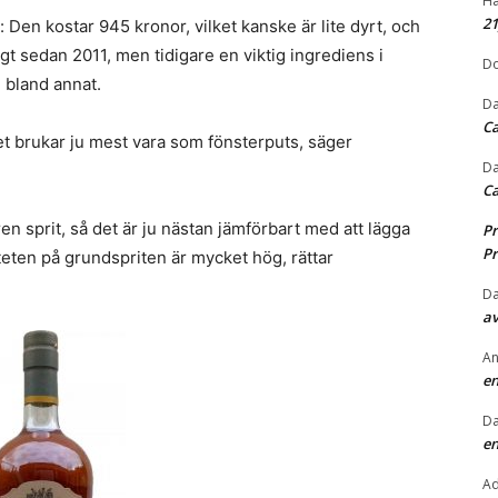
Hå
2
: Den kostar 945 kronor, vilket kanske är lite dyrt, och
t sedan 2011, men tidigare en viktig ingrediens i
Do
 bland annat.
Da
Ca
 det brukar ju mest vara som fönsterputs, säger
Da
Ca
ren sprit, så det är ju nästan jämförbart med att lägga
Pr
Pr
iteten på grundspriten är mycket hög, rättar
Da
av
An
en
Da
en
A