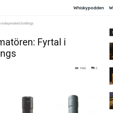
Whiskypodden
W
i independent bottlings
atören: Fyrtal i
ings
1646
0