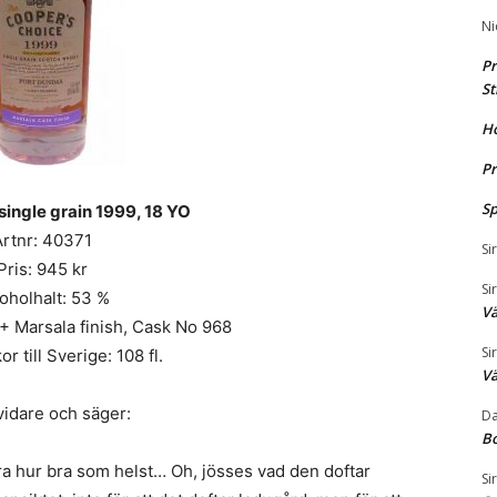
Ni
Pr
St
H
Pr
Sp
single grain 1999, 18 YO
Artnr: 40371
Si
Pris: 945 kr
Si
oholhalt: 53 %
Vä
+ Marsala finish, Cask No 968
Si
or till Sverige: 108 fl.
Vä
 vidare och säger:
Da
B
ara hur bra som helst… Oh, jösses vad den doftar
Si