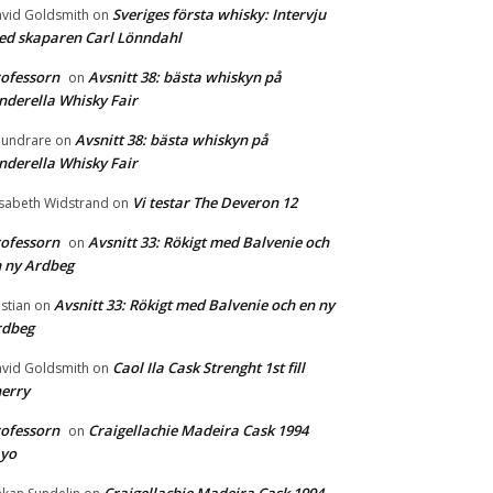
Sveriges första whisky: Intervju
vid Goldsmith
on
d skaparen Carl Lönndahl
ofessorn
Avsnitt 38: bästa whiskyn på
on
nderella Whisky Fair
Avsnitt 38: bästa whiskyn på
undrare
on
nderella Whisky Fair
Vi testar The Deveron 12
isabeth Widstrand
on
ofessorn
Avsnitt 33: Rökigt med Balvenie och
on
 ny Ardbeg
Avsnitt 33: Rökigt med Balvenie och en ny
istian
on
rdbeg
Caol Ila Cask Strenght 1st fill
vid Goldsmith
on
erry
ofessorn
Craigellachie Madeira Cask 1994
on
1yo