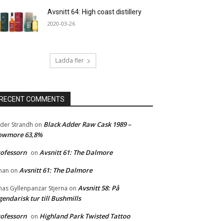
Avsnitt 64: High coast distillery
2020-03-26
Ladda fler
RECENT COMMENTS
Black Adder Raw Cask 1989 –
der Strandh
on
owmore 63,8%
ofessorn
Avsnitt 61: The Dalmore
on
Avsnitt 61: The Dalmore
han
on
Avsnitt 58: På
nas Gyllenpanzar Stjerna
on
gendarisk tur till Bushmills
ofessorn
Highland Park Twisted Tattoo
on