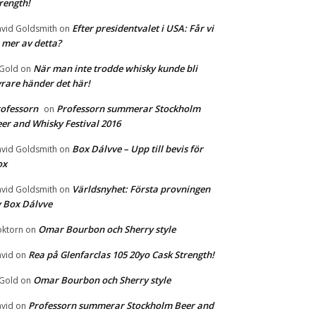
rength!
Efter presidentvalet i USA: Får vi
vid Goldsmith
on
 mer av detta?
När man inte trodde whisky kunde bli
 Gold
on
rare händer det här!
ofessorn
Professorn summerar Stockholm
on
er and Whisky Festival 2016
Box Dálvve – Upp till bevis för
vid Goldsmith
on
ox
Världsnyhet: Första provningen
vid Goldsmith
on
 Box Dálvve
Omar Bourbon och Sherry style
ktorn
on
Rea på Glenfarclas 105 20yo Cask Strength!
vid
on
Omar Bourbon och Sherry style
 Gold
on
Professorn summerar Stockholm Beer and
vid
on