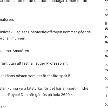
nsiktet, inte för att det doftar ladugård, men för att
St
Da
se
Amatören.
El
dy
ibliotek. Jag ser Chesterfieldfåtöljen kommer gående
Pr
orolja i munnen.
Be
taterar Amatören.
Da
B
unt utan att fastna, lägger Professorn till.
Da
av
är känns nästan som det är för lite sprit i!
Do
Da
stan kunna vara fatstyrka, för det här är inget mindre
olls-Royce! Den här går lös på hela 2600:-.
El
Da
tant.