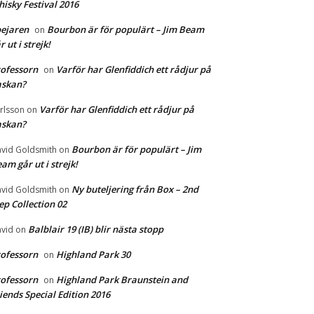
isky Festival 2016
ejaren
Bourbon är för populärt – Jim Beam
on
r ut i strejk!
ofessorn
Varför har Glenfiddich ett rådjur på
on
askan?
Varför har Glenfiddich ett rådjur på
rlsson
on
askan?
Bourbon är för populärt – Jim
vid Goldsmith
on
am går ut i strejk!
Ny buteljering från Box – 2nd
vid Goldsmith
on
ep Collection 02
Balblair 19 (IB) blir nästa stopp
vid
on
ofessorn
Highland Park 30
on
ofessorn
Highland Park Braunstein and
on
iends Special Edition 2016