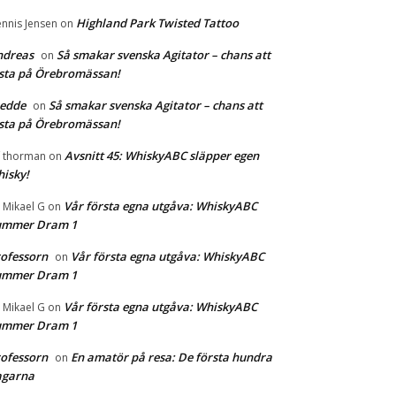
Highland Park Twisted Tattoo
nnis Jensen
on
ndreas
Så smakar svenska Agitator – chans att
on
sta på Örebromässan!
redde
Så smakar svenska Agitator – chans att
on
sta på Örebromässan!
Avsnitt 45: WhiskyABC släpper egen
f thorman
on
isky!
Vår första egna utgåva: WhiskyABC
r Mikael G
on
ummer Dram 1
ofessorn
Vår första egna utgåva: WhiskyABC
on
ummer Dram 1
Vår första egna utgåva: WhiskyABC
r Mikael G
on
ummer Dram 1
ofessorn
En amatör på resa: De första hundra
on
agarna