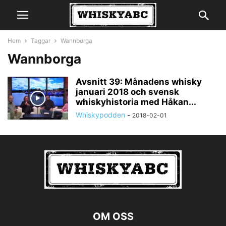
Hem
Taggar
Wannborga
Wannborga
Avsnitt 39: Månadens whisky
januari 2018 och svensk
whiskyhistoria med Håkan...
Whiskypodden
-
2018-02-01
OM OSS