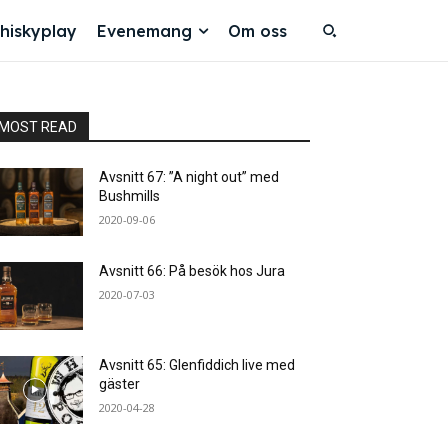
hiskyplay
Evenemang
Om oss
MOST READ
Avsnitt 67: ”A night out” med
Bushmills
2020-09-06
Avsnitt 66: På besök hos Jura
2020-07-03
Avsnitt 65: Glenfiddich live med
gäster
2020-04-28