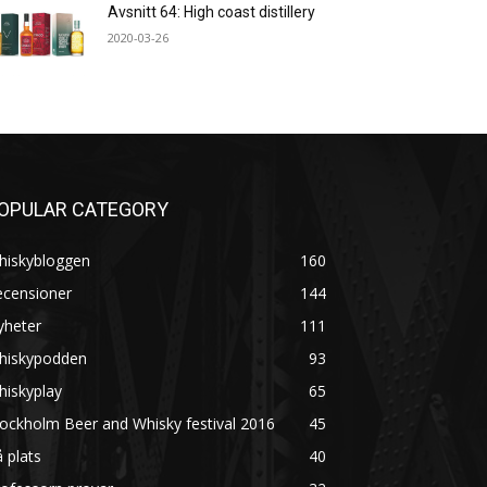
Avsnitt 64: High coast distillery
2020-03-26
OPULAR CATEGORY
hiskybloggen
160
ecensioner
144
yheter
111
hiskypodden
93
hiskyplay
65
ockholm Beer and Whisky festival 2016
45
 plats
40