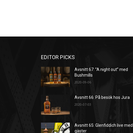
EDITOR PICKS
Avsnitt 67: ”A night out” med
Bushmills
2020-09-06
Avsnitt 66: På besök hos Jura
2020-07-03
Avsnitt 65: Glenfiddich live med
gäster