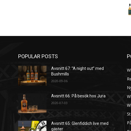
POPULAR POSTS
P
Avsnitt 67: ”A night out” med
W
Bushmills
R
2020-09-06
N
W
Avsnitt 66: På besök hos Jura
2020-07-03
W
St
På
Avsnitt 65: Glenfiddich live med
gäster