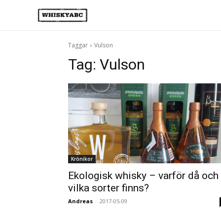
Taggar
Vulson
Tag:
Vulson
Krönikor
Ekologisk whisky – varför då och
vilka sorter finns?
Andreas
-
2017-05-09