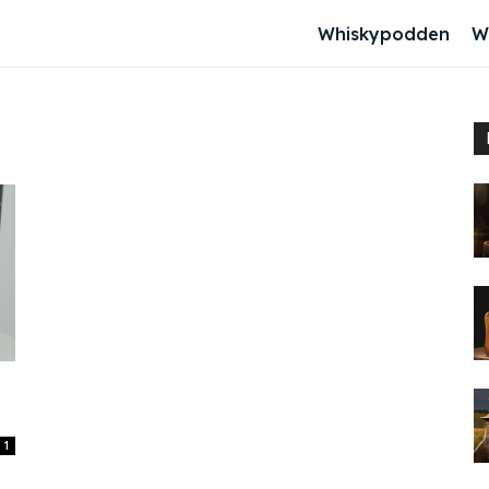
Whiskypodden
W
1