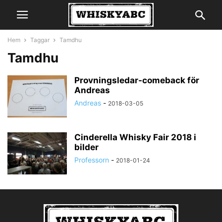
Hem
Taggar
Tamdhu
Tamdhu
Provningsledar-comeback för
Andreas
Andreas
-
2018-03-05
Cinderella Whisky Fair 2018 i
bilder
Professorn
-
2018-01-24