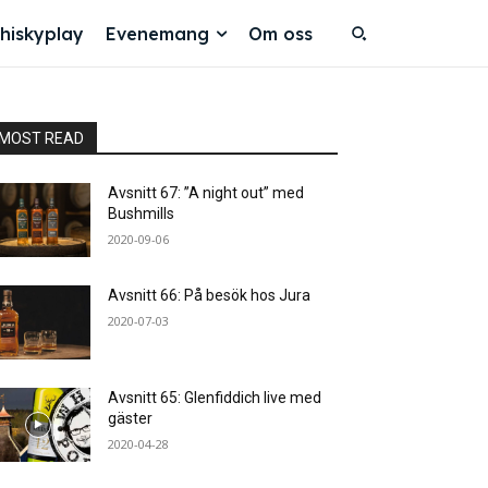
hiskyplay
Evenemang
Om oss
MOST READ
Avsnitt 67: ”A night out” med
Bushmills
2020-09-06
Avsnitt 66: På besök hos Jura
2020-07-03
Avsnitt 65: Glenfiddich live med
gäster
2020-04-28