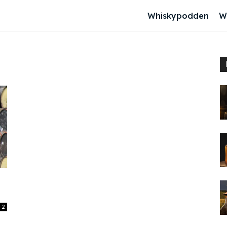
Whiskypodden
W
2