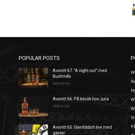
POPULAR POSTS
P
Avsnitt 67: ”A night out” med
W
Bushmills
R
2020-09-06
N
W
Avsnitt 66: På besök hos Jura
2020-07-03
W
St
På
Avsnitt 65: Glenfiddich live med
gäster