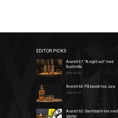
EDITOR PICKS
Avsnitt 67: ”A night out” med
Bushmills
2020-09-06
Avsnitt 66: På besök hos Jura
2020-07-03
Avsnitt 65: Glenfiddich live med
gäster