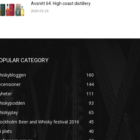
Avsnitt 64: High coast distillery
2020-03-26
OPULAR CATEGORY
hiskybloggen
160
ecensioner
144
yheter
111
hiskypodden
93
hiskyplay
65
ockholm Beer and Whisky festival 2016
45
 plats
40