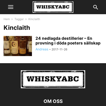
Hem
Taggar
Kinclaith
Kinclaith
24 nedlagda destillerier – En
provning i döda poeters sällskap
Andreas
-
2017-11-26
OM OSS