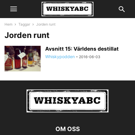
Hem
Taggar
Jorden runt
Jorden runt
Avsnitt 15: Världens destillat
Whiskypodden
-
2016-06-03
OM OSS