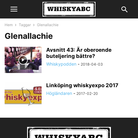
Hem
Taggar
Glenallachie
Glenallachie
Avsnitt 43: Är oberoende
buteljering bättre?
Whiskypodden
-
2018-04-03
Linköping whiskyexpo 2017
Högländaren
-
2017-02-20