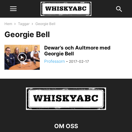
Hem
Taggar
Georgie Bell
Georgie Bell
Dewar’s och Aultmore med
Georgie Bell
Professorn
-
2017-02-17
OM OSS