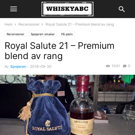
Hem
Recensioner
Royal Salute 21 – Premium blend av rang
Recensioner
Spejaren smakar
På plats
Royal Salute 21 – Premium
Stockholm Beer and Whisky festival 2016
blend av rang
1041
0
Av
Spejaren
-
2016-09-30