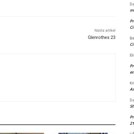
Da
me
Pr
Ci
Nästa artikel
Glenrothes 23
Be
Ci
El
Pr
en
Kr
A
Da
Sh
Pr
2