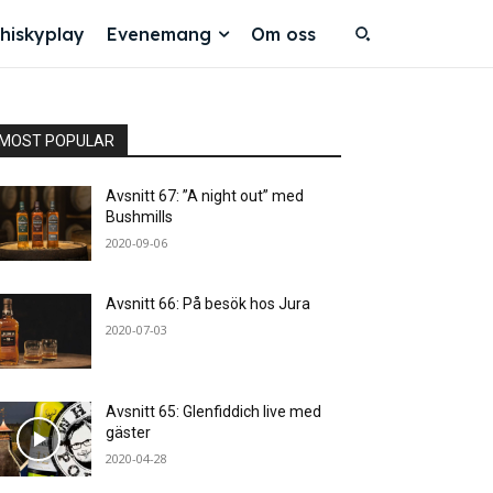
hiskyplay
Evenemang
Om oss
MOST POPULAR
Avsnitt 67: ”A night out” med
Bushmills
2020-09-06
Avsnitt 66: På besök hos Jura
2020-07-03
Avsnitt 65: Glenfiddich live med
gäster
2020-04-28