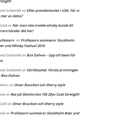
rength!
Efter presidentvalet i USA: Får vi
vid Goldsmith
on
 mer av detta?
När man inte trodde whisky kunde bli
 Gold
on
rare händer det här!
ofessorn
Professorn summerar Stockholm
on
er and Whisky Festival 2016
Box Dálvve – Upp till bevis för
vid Goldsmith
on
ox
Världsnyhet: Första provningen
vid Goldsmith
on
 Box Dálvve
Omar Bourbon och Sherry style
ktorn
on
Rea på Glenfarclas 105 20yo Cask Strength!
vid
on
Omar Bourbon och Sherry style
 Gold
on
Professorn summerar Stockholm Beer and
vid
on