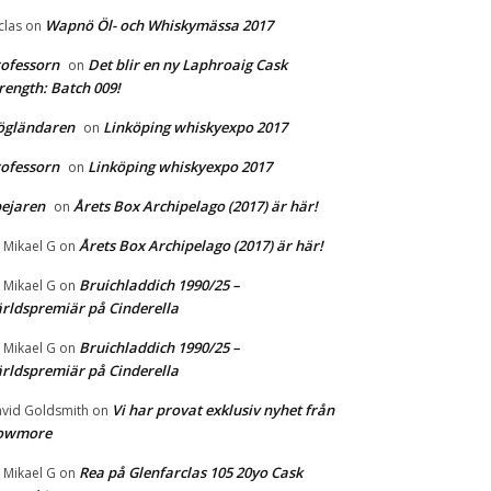
Wapnö Öl- och Whiskymässa 2017
clas
on
ofessorn
Det blir en ny Laphroaig Cask
on
rength: Batch 009!
ögländaren
Linköping whiskyexpo 2017
on
ofessorn
Linköping whiskyexpo 2017
on
ejaren
Årets Box Archipelago (2017) är här!
on
Årets Box Archipelago (2017) är här!
r Mikael G
on
Bruichladdich 1990/25 –
r Mikael G
on
rldspremiär på Cinderella
Bruichladdich 1990/25 –
r Mikael G
on
rldspremiär på Cinderella
Vi har provat exklusiv nyhet från
vid Goldsmith
on
owmore
Rea på Glenfarclas 105 20yo Cask
r Mikael G
on