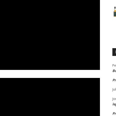
Pe
B
Pr
Jo
Jo
le
Pr