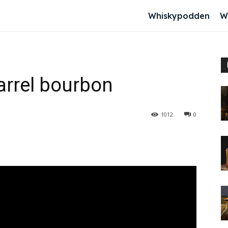
Whiskypodden
W
arrel bourbon
1012
0