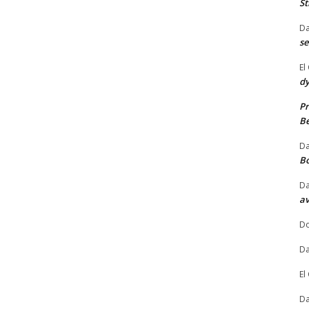
St
Da
se
El
dy
Pr
Be
Da
B
Da
av
Do
Da
El
Da