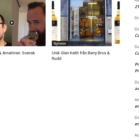
Hå
2
Do
Da
Ca
Nyheter
Da
Ca
& Amatören: Svensk
Unik Glen Keith från Berry Bros &
Rudd
Pr
Pr
Da
av
An
en
Da
en
A