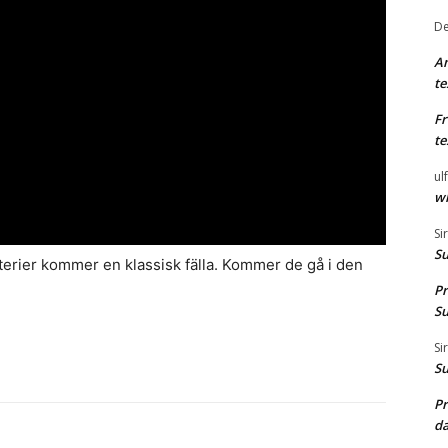
De
A
te
F
te
ul
wh
Si
S
erier kommer en klassisk fälla. Kommer de gå i den
Pr
S
Si
S
Pr
d