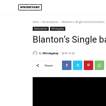
Hem
Recensioner
Blanton's Single barrel bourbon
Recensioner
Whiskyplay
Blanton’s Single b
By
Whiskyplay
2016-12-22
Share