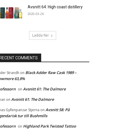
Avsnitt 64: High coast distillery
2020-03-26
Ladda fler
RECENT COMMENTS
Black Adder Raw Cask 1989 –
der Strandh
on
owmore 63,8%
ofessorn
Avsnitt 61: The Dalmore
on
Avsnitt 61: The Dalmore
han
on
Avsnitt 58: På
nas Gyllenpanzar Stjerna
on
gendarisk tur till Bushmills
ofessorn
Highland Park Twisted Tattoo
on