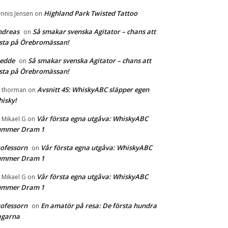
Highland Park Twisted Tattoo
nnis Jensen
on
ndreas
Så smakar svenska Agitator – chans att
on
sta på Örebromässan!
redde
Så smakar svenska Agitator – chans att
on
sta på Örebromässan!
Avsnitt 45: WhiskyABC släpper egen
f thorman
on
isky!
Vår första egna utgåva: WhiskyABC
r Mikael G
on
ummer Dram 1
ofessorn
Vår första egna utgåva: WhiskyABC
on
ummer Dram 1
Vår första egna utgåva: WhiskyABC
r Mikael G
on
ummer Dram 1
ofessorn
En amatör på resa: De första hundra
on
agarna