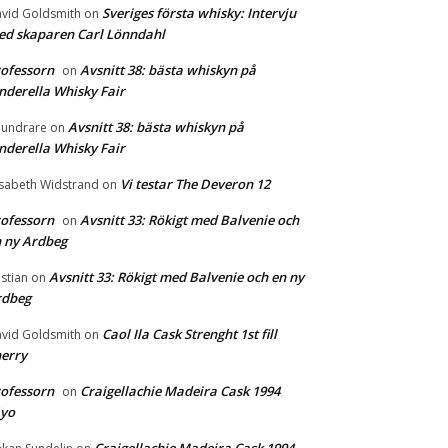
Sveriges första whisky: Intervju
vid Goldsmith
on
d skaparen Carl Lönndahl
ofessorn
Avsnitt 38: bästa whiskyn på
on
nderella Whisky Fair
Avsnitt 38: bästa whiskyn på
undrare
on
nderella Whisky Fair
Vi testar The Deveron 12
isabeth Widstrand
on
ofessorn
Avsnitt 33: Rökigt med Balvenie och
on
 ny Ardbeg
Avsnitt 33: Rökigt med Balvenie och en ny
istian
on
rdbeg
Caol Ila Cask Strenght 1st fill
vid Goldsmith
on
erry
ofessorn
Craigellachie Madeira Cask 1994
on
1yo