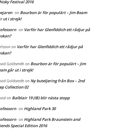
isky Festival 2016
ejaren
Bourbon är för populärt – Jim Beam
on
r ut i strejk!
ofessorn
Varför har Glenfiddich ett rådjur på
on
askan?
Varför har Glenfiddich ett rådjur på
rlsson
on
askan?
Bourbon är för populärt – Jim
vid Goldsmith
on
am går ut i strejk!
Ny buteljering från Box – 2nd
vid Goldsmith
on
ep Collection 02
Balblair 19 (IB) blir nästa stopp
vid
on
ofessorn
Highland Park 30
on
ofessorn
Highland Park Braunstein and
on
iends Special Edition 2016