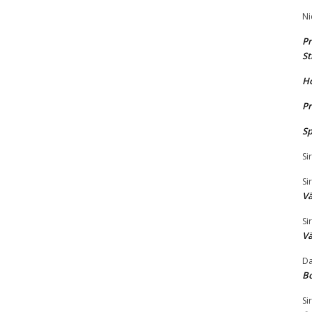
Ni
Pr
St
H
Pr
Sp
Si
Si
Vä
Si
Vä
Da
B
Si