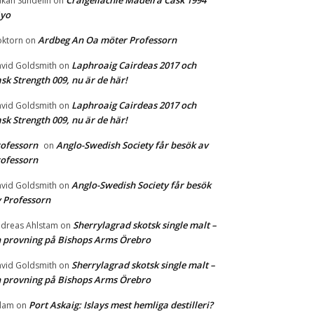
Craigellachie Madeira Cask 1994
kan Sundelin
on
1yo
Ardbeg An Oa möter Professorn
ktorn
on
Laphroaig Cairdeas 2017 och
vid Goldsmith
on
sk Strength 009, nu är de här!
Laphroaig Cairdeas 2017 och
vid Goldsmith
on
sk Strength 009, nu är de här!
ofessorn
Anglo-Swedish Society får besök av
on
ofessorn
Anglo-Swedish Society får besök
vid Goldsmith
on
 Professorn
Sherrylagrad skotsk single malt –
dreas Ahlstam
on
 provning på Bishops Arms Örebro
Sherrylagrad skotsk single malt –
vid Goldsmith
on
 provning på Bishops Arms Örebro
Port Askaig: Islays mest hemliga destilleri?
dam
on