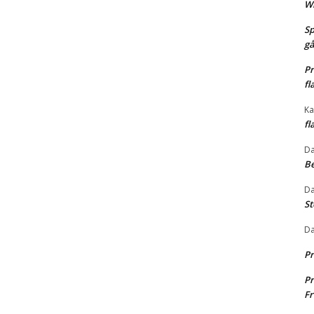
Wh
Sp
gå
Pr
fl
Ka
fl
Da
Be
Da
St
Da
Pr
Pr
Fr