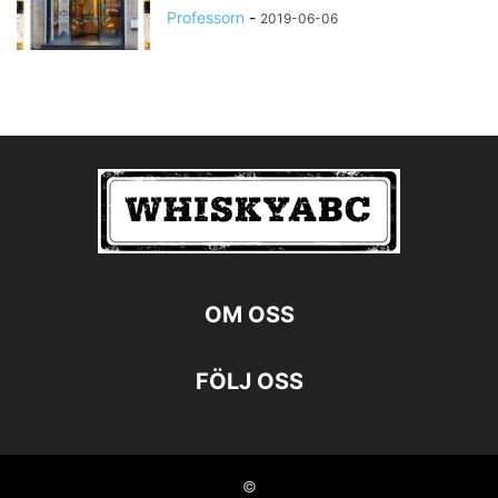
Professorn
-
2019-06-06
OM OSS
FÖLJ OSS
©