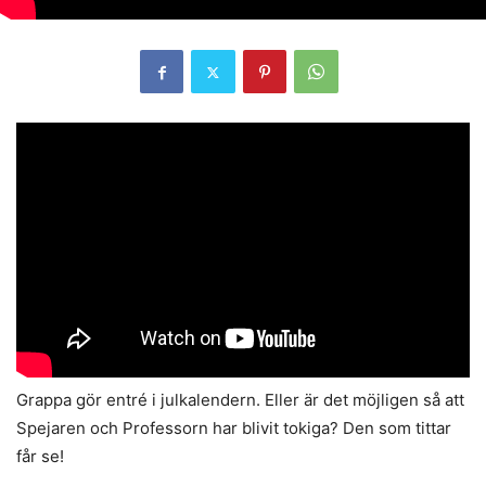
Grappa gör entré i julkalendern. Eller är det möjligen så att
Spejaren och Professorn har blivit tokiga? Den som tittar
får se!