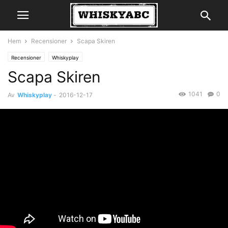
Hem
Recensioner
Scapa Skiren
Recensioner
Whiskyplay
Scapa Skiren
1041
0
Av
Whiskyplay
-
2016-12-17