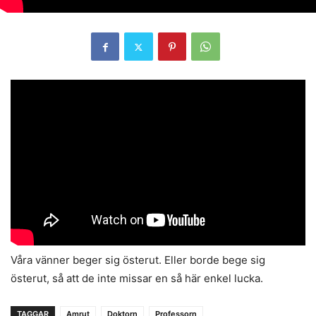
Våra vänner beger sig österut. Eller borde bege sig
österut, så att de inte missar en så här enkel lucka.
TAGGAR
Amrut
Doktorn
Professorn