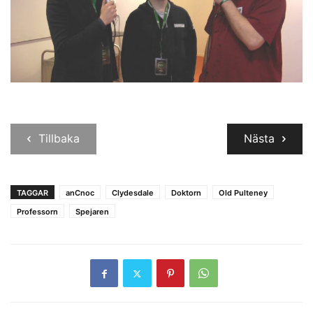
Tillbaka
Nästa
TAGGAR
anCnoc
Clydesdale
Doktorn
Old Pulteney
Professorn
Spejaren