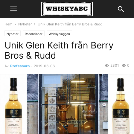
Hem
Nyheter
Unik Glen Keith från Berry Bros & Rudd
Nyheter
Recensioner
Whiskybloggen
Unik Glen Keith från Berry
Bros & Rudd
2301
0
Av
Professorn
-
2019-06-06