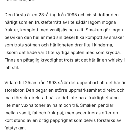
Den första är en 23-åring från 1995 och visst doftar den
härligt som en fruktefterrätt av lite sådär lagom mogna
frukter, komplett med vaniljsås och allt. Smaken gör ingen
besviken den heller med sin desertlika kompott av smaker
som trots sötman och härligheten drar lite i kinderna,
liksom det hade varit lite syrliga äpplen med som krydda.
Finns en påtaglig kryddighet trots att det här är en whisky i
lätt stil.
Vidare till 25:an från 1993 så är det uppenbart att det här är
storebror. Den begär en större uppmärksamhet direkt, och
man förstår direkt att här är det inte bara fruktighet utan
lite mer vuxna toner av halm och trä. Smaken pendlar
mellan vanilj, fat och fruktpaj, men accentueras efter en
kort stund av en örtig pepprighet som delvis förstärks av
fatstyrkan.