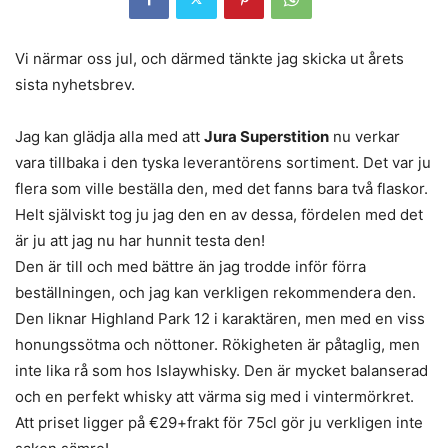
Vi närmar oss jul, och därmed tänkte jag skicka ut årets
sista nyhetsbrev.
Jag kan glädja alla med att
Jura Superstition
nu verkar
vara tillbaka i den tyska leverantörens sortiment. Det var ju
flera som ville beställa den, med det fanns bara två flaskor.
Helt själviskt tog ju jag den en av dessa, fördelen med det
är ju att jag nu har hunnit testa den!
Den är till och med bättre än jag trodde inför förra
beställningen, och jag kan verkligen rekommendera den.
Den liknar Highland Park 12 i karaktären, men med en viss
honungssötma och nöttoner. Rökigheten är påtaglig, men
inte lika rå som hos Islaywhisky. Den är mycket balanserad
och en perfekt whisky att värma sig med i vintermörkret.
Att priset ligger på €29+frakt för 75cl gör ju verkligen inte