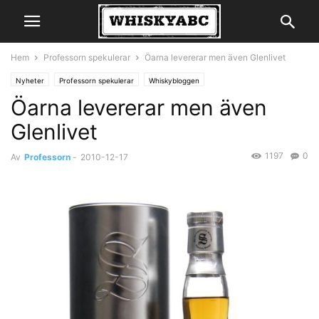
Hem
Professorn spekulerar
Öarna levererar men även Glenlivet
Nyheter
Professorn spekulerar
Whiskybloggen
Öarna levererar men även
Glenlivet
1197
0
Av
Professorn
-
2010-12-17