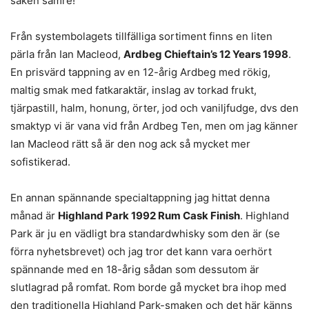
saken sämre!
Från systembolagets tillfälliga sortiment finns en liten
pärla från Ian Macleod,
Ardbeg Chieftain’s 12 Years 1998
.
En prisvärd tappning av en 12-årig Ardbeg med rökig,
maltig smak med fatkaraktär, inslag av torkad frukt,
tjärpastill, halm, honung, örter, jod och vaniljfudge, dvs den
smaktyp vi är vana vid från Ardbeg Ten, men om jag känner
Ian Macleod rätt så är den nog ack så mycket mer
sofistikerad.
En annan spännande specialtappning jag hittat denna
månad är
Highland Park 1992 Rum Cask Finish
. Highland
Park är ju en vädligt bra standardwhisky som den är (se
förra nyhetsbrevet) och jag tror det kann vara oerhört
spännande med en 18-årig sådan som dessutom är
slutlagrad på romfat. Rom borde gå mycket bra ihop med
den traditionella Highland Park-smaken och det här känns