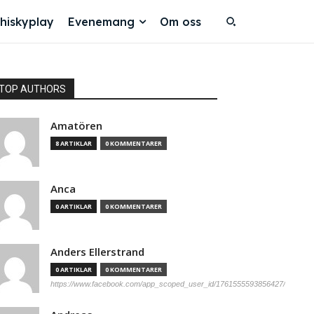
hiskyplay
Evenemang
Om oss
TOP AUTHORS
Amatören
8 ARTIKLAR
0 KOMMENTARER
Anca
0 ARTIKLAR
0 KOMMENTARER
Anders Ellerstrand
0 ARTIKLAR
0 KOMMENTARER
https://www.facebook.com/app_scoped_user_id/1761555593856427/