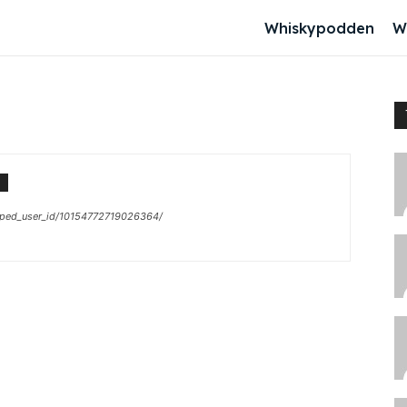
Whiskypodden
W
ped_user_id/10154772719026364/