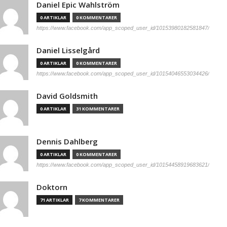
Daniel Epic Wahlström
0 ARTIKLAR
0 KOMMENTARER
https://www.facebook.com/app_scoped_user_id/10153980182581847/
Daniel Lisselgård
0 ARTIKLAR
0 KOMMENTARER
https://www.facebook.com/app_scoped_user_id/10154046553034426/
David Goldsmith
0 ARTIKLAR
31 KOMMENTARER
Dennis Dahlberg
0 ARTIKLAR
0 KOMMENTARER
https://www.facebook.com/app_scoped_user_id/10154458919683621/
Doktorn
71 ARTIKLAR
7 KOMMENTARER