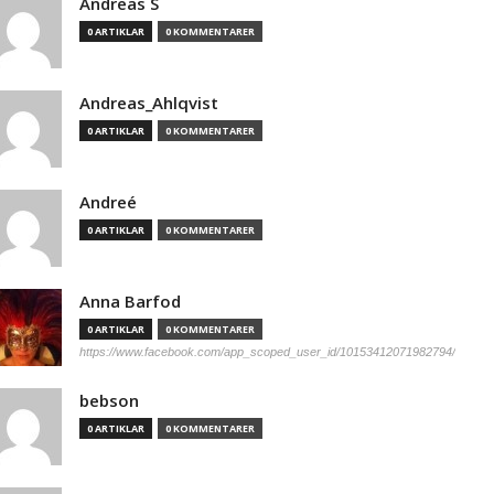
Andreas S
0 ARTIKLAR
0 KOMMENTARER
Andreas_Ahlqvist
0 ARTIKLAR
0 KOMMENTARER
Andreé
0 ARTIKLAR
0 KOMMENTARER
Anna Barfod
0 ARTIKLAR
0 KOMMENTARER
https://www.facebook.com/app_scoped_user_id/10153412071982794/
bebson
0 ARTIKLAR
0 KOMMENTARER