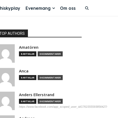
hiskyplay
Evenemang
Om oss
TOP AUTHORS
Amatören
8 ARTIKLAR
0 KOMMENTARER
Anca
0 ARTIKLAR
0 KOMMENTARER
Anders Ellerstrand
0 ARTIKLAR
0 KOMMENTARER
https://www.facebook.com/app_scoped_user_id/1761555593856427/