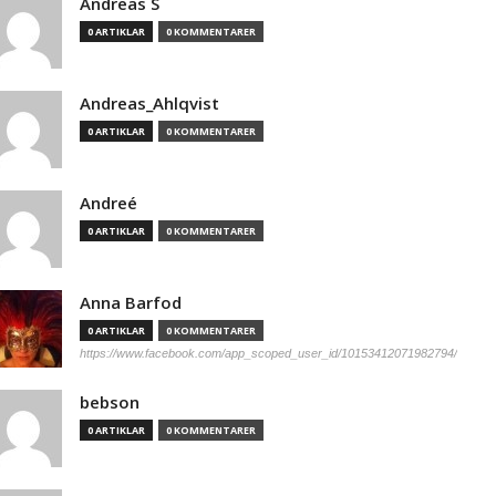
Andreas S
0 ARTIKLAR
0 KOMMENTARER
Andreas_Ahlqvist
0 ARTIKLAR
0 KOMMENTARER
Andreé
0 ARTIKLAR
0 KOMMENTARER
Anna Barfod
0 ARTIKLAR
0 KOMMENTARER
https://www.facebook.com/app_scoped_user_id/10153412071982794/
bebson
0 ARTIKLAR
0 KOMMENTARER