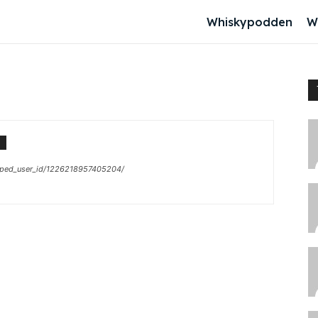
Whiskypodden
W
oped_user_id/1226218957405204/