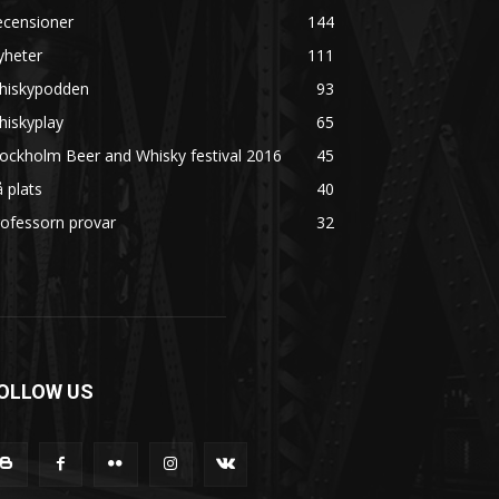
ecensioner
144
yheter
111
hiskypodden
93
hiskyplay
65
ockholm Beer and Whisky festival 2016
45
 plats
40
ofessorn provar
32
OLLOW US