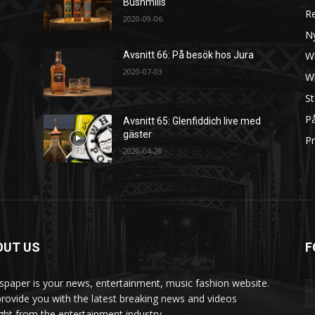
Bushmills
R
2020-09-06
N
W
Avsnitt 66: På besök hos Jura
2020-07-03
W
St
På
Avsnitt 65: Glenfiddich live med
gäster
Pr
2020-04-28
OUT US
F
paper is your news, entertainment, music fashion website.
rovide you with the latest breaking news and videos
ight from the entertainment industry.