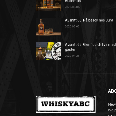
Bushmills
2020-09-06
Avsnitt 66: På besök hos Jura
2020-07-03
Avsnitt 65: Glenfiddich live med
gäster
2020-04-28
AB
News
We p
stra