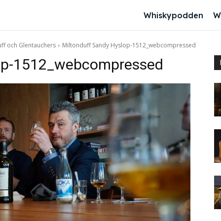
Whiskypodden
W
uff och Glentauchers
Miltonduff Sandy Hyslop-1512_webcompressed
lop-1512_webcompressed