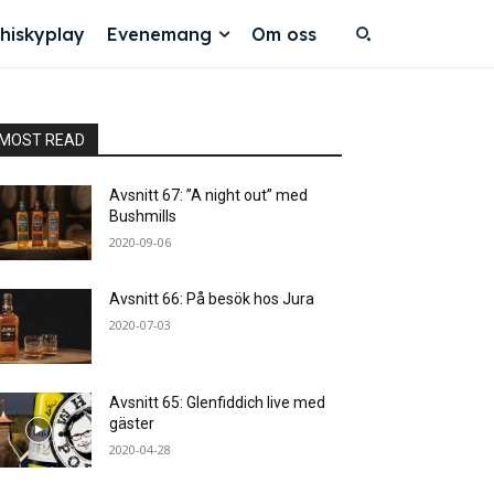
hiskyplay
Evenemang
Om oss
MOST READ
Avsnitt 67: ”A night out” med
Bushmills
2020-09-06
Avsnitt 66: På besök hos Jura
2020-07-03
Avsnitt 65: Glenfiddich live med
gäster
2020-04-28