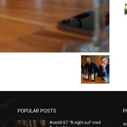
POPULAR POSTS
P
Avsnitt 67: ”A night out” med
W