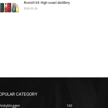
Avsnitt 64: High coast distillery
2020-03-26
OPULAR CATEGORY
hiskybloggen
160